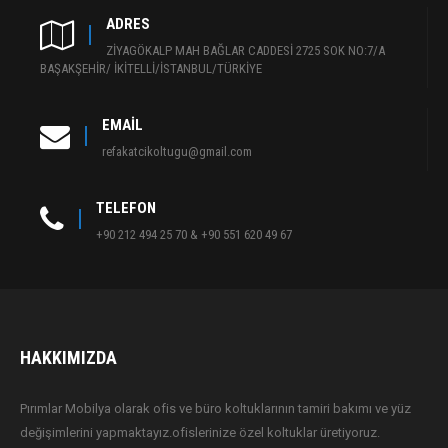
ADRES
ZİYAGÖKALP MAH BAĞLAR CADDESİ 2725 SOK NO:7/A
BAŞAKŞEHİR/ İKİTELLİ/İSTANBUL/TÜRKİYE
EMAIL
refakatcikoltugu@gmail.com
TELEFON
+90 212 494 25 70 & +90 551 620 49 67
HAKKIMIZDA
Pırımlar Mobilya olarak ofis ve büro koltuklarının tamiri bakımı ve yüz
değişimlerini yapmaktayız.ofislerinize özel koltuklar üretiyoruz.