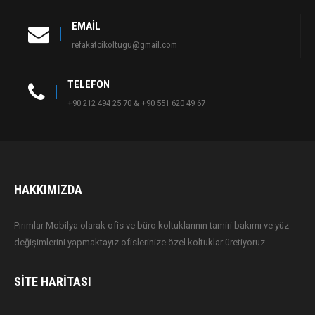
EMAIL
refakatcikoltugu@gmail.com
TELEFON
+90 212 494 25 70 & +90 551 620 49 67
HAKKIMIZDA
Pırımlar Mobilya olarak ofis ve büro koltuklarının tamiri bakımı ve yüz
değişimlerini yapmaktayız.ofislerinize özel koltuklar üretiyoruz.
SITE HARITASI