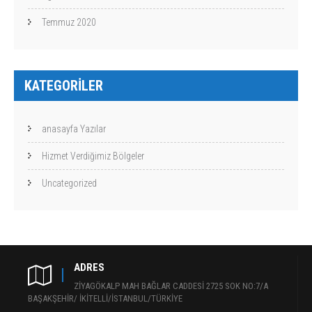
Temmuz 2020
KATEGORILER
anasayfa Yazılar
Hizmet Verdiğimiz Bölgeler
Uncategorized
ADRES
ZİYAGÖKALP MAH BAĞLAR CADDESİ 2725 SOK NO:7/A
BAŞAKŞEHİR/ İKİTELLİ/İSTANBUL/TÜRKİYE