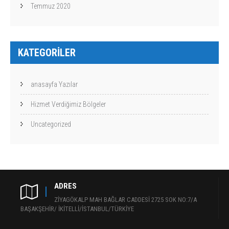
Temmuz 2020
KATEGORILER
anasayfa Yazılar
Hizmet Verdiğimiz Bölgeler
Uncategorized
ADRES
ZİYAGÖKALP MAH BAĞLAR CADDESİ 2725 SOK NO:7/A
BAŞAKŞEHİR/ İKİTELLİ/İSTANBUL/TÜRKİYE