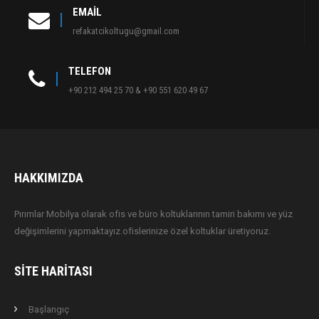
EMAIL
refakatcikoltugu@gmail.com
TELEFON
+90 212 494 25 70 & +90 551 620 49 67
HAKKIMIZDA
Pırımlar Mobilya olarak ofis ve büro koltuklarının tamiri bakımı ve yüz
değişimlerini yapmaktayız.ofislerinize özel koltuklar üretiyoruz.
SITE HARITASI
Başlangıç