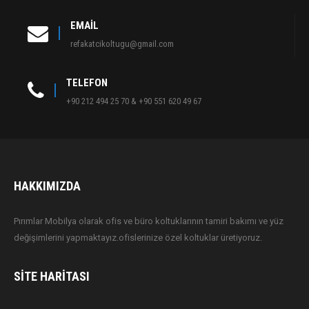
EMAIL
refakatcikoltugu@gmail.com
TELEFON
+90 212 494 25 70 & +90 551 620 49 67
HAKKIMIZDA
Pırımlar Mobilya olarak ofis ve büro koltuklarının tamiri bakımı ve yüz
değişimlerini yapmaktayız.ofislerinize özel koltuklar üretiyoruz.
SITE HARITASI