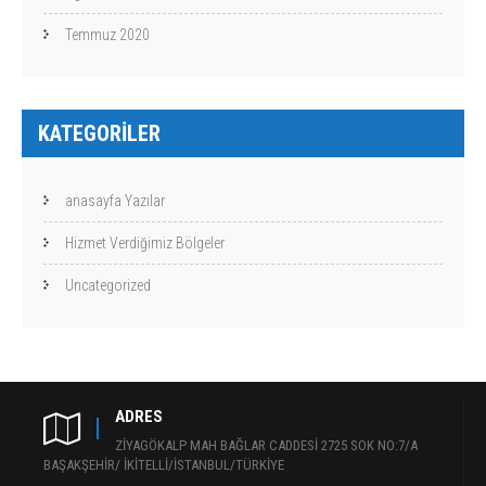
Temmuz 2020
KATEGORILER
anasayfa Yazılar
Hizmet Verdiğimiz Bölgeler
Uncategorized
ADRES
ZİYAGÖKALP MAH BAĞLAR CADDESİ 2725 SOK NO:7/A
BAŞAKŞEHİR/ İKİTELLİ/İSTANBUL/TÜRKİYE