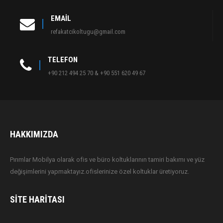
EMAIL
refakatcikoltugu@gmail.com
TELEFON
+90 212 494 25 70 & +90 551 620 49 67
HAKKIMIZDA
Pırımlar Mobilya olarak ofis ve büro koltuklarının tamiri bakımı ve yüz
değişimlerini yapmaktayız.ofislerinize özel koltuklar üretiyoruz.
SITE HARITASI