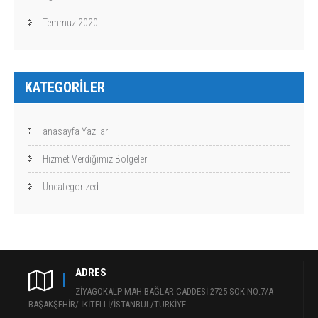
Temmuz 2020
KATEGORILER
anasayfa Yazılar
Hizmet Verdiğimiz Bölgeler
Uncategorized
ADRES
ZİYAGÖKALP MAH BAĞLAR CADDESİ 2725 SOK NO:7/A
BAŞAKŞEHİR/ İKİTELLİ/İSTANBUL/TÜRKİYE