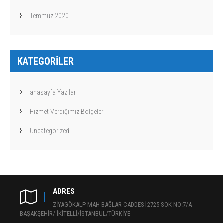
Temmuz 2020
KATEGORILER
anasayfa Yazılar
Hizmet Verdiğimiz Bölgeler
Uncategorized
ADRES
ZİYAGÖKALP MAH BAĞLAR CADDESİ 2725 SOK NO:7/A
BAŞAKŞEHİR/ İKİTELLİ/İSTANBUL/TÜRKİYE