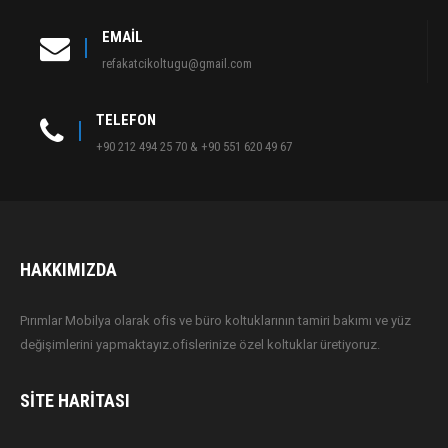
EMAIL
refakatcikoltugu@gmail.com
TELEFON
+90 212 494 25 70 & +90 551 620 49 67
HAKKIMIZDA
Pırımlar Mobilya olarak ofis ve büro koltuklarının tamiri bakımı ve yüz
değişimlerini yapmaktayız.ofislerinize özel koltuklar üretiyoruz.
SITE HARITASI