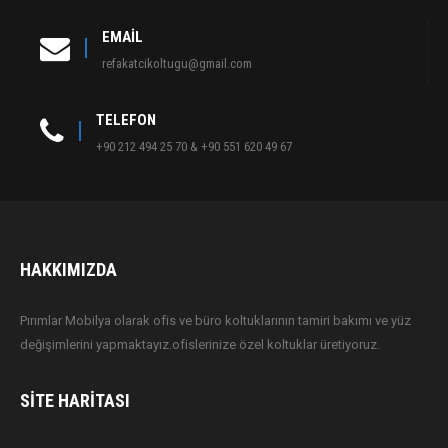
EMAIL
refakatcikoltugu@gmail.com
TELEFON
+90 212 494 25 70 & +90 551 620 49 67
HAKKIMIZDA
Pırımlar Mobilya olarak ofis ve büro koltuklarının tamiri bakımı ve yüz
değişimlerini yapmaktayız.ofislerinize özel koltuklar üretiyoruz.
SITE HARITASI