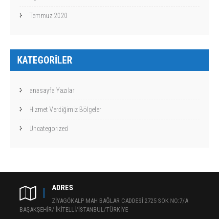
Temmuz 2020
KATEGORILER
anasayfa Yazılar
Hizmet Verdiğimiz Bölgeler
Uncategorized
ADRES
ZİYAGÖKALP MAH BAĞLAR CADDESİ 2725 SOK NO:7/A
BAŞAKŞEHİR/ İKİTELLİ/İSTANBUL/TÜRKİYE