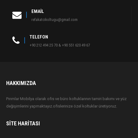
EMAIL
refakatcikoltugu@gmail.com
TELEFON
+90 212 494 25 70 & +90 551 620 49 67
HAKKIMIZDA
Pırımlar Mobilya olarak ofis ve büro koltuklarının tamiri bakımı ve yüz
değişimlerini yapmaktayız.ofislerinize özel koltuklar üretiyoruz.
SITE HARITASI