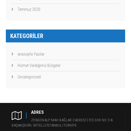
Temmuz 2020
KATEGORILER
anasayfa Yazılar
Hizmet Verdiğimiz Bölgeler
Uncategorized
ADRES
ZİYAGÖKALP MAH BAĞLAR CADDESİ 2725 SOK NO:7/A
BAŞAKŞEHİR/ İKİTELLİ/İSTANBUL/TÜRKİYE