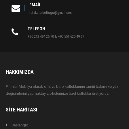
EMAIL
refakatcikoltugu@gmail.com
TELEFON
+90 212 494 25 70 & +90 551 620 49 67
HAKKIMIZDA
Pırımlar Mobilya olarak ofis ve büro koltuklarının tamiri bakımı ve yüz
değişimlerini yapmaktayız.ofislerinize özel koltuklar üretiyoruz.
SITE HARITASI
Başlangıç