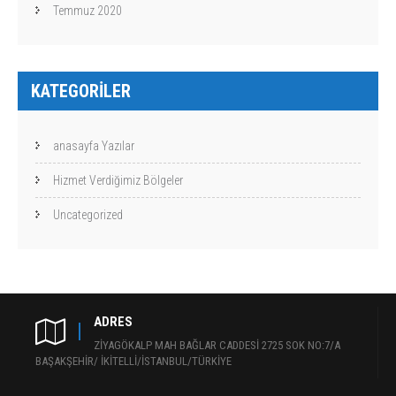
Temmuz 2020
KATEGORILER
anasayfa Yazılar
Hizmet Verdiğimiz Bölgeler
Uncategorized
ADRES
ZİYAGÖKALP MAH BAĞLAR CADDESİ 2725 SOK NO:7/A
BAŞAKŞEHİR/ İKİTELLİ/İSTANBUL/TÜRKİYE