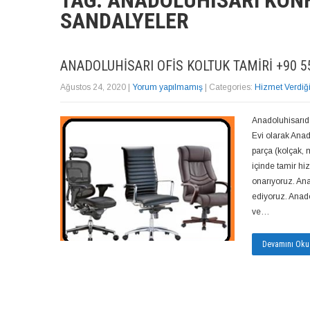
TAG: ANADOLUHISARI KON
SANDALYELER
ANADOLUHISARI OFIS KOLTUK TAMIRI +90 55
Ağustos 24, 2020
|
Yorum yapılmamış
| Categories:
Hizmet Verdiğ
Anadoluhisarıda
Evi olarak Anad
parça (kolçak,
içinde tamir hiz
onarıyoruz. Ana
ediyoruz. Anadol
ve…
Devamını Oku