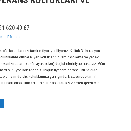
FERANS KOLTUKLARI VE
1 620 49 67
imiz Bölgeler
 ofis koltuklarınızı tamir ediyor, yeniliyoruz. Koltuk Dekorasyon
oluhisarıde ofis ve iş yeri koltuklarının tamir, döşeme ve yedek
 mekanizma, amortisör, ayak, teker) değişimleriniyapmaktayız. Gün
meti sunuyor, koltuklarınızı uygun fiyatlara garantili bir şekilde
doluhisarı de ofis koltuklarınızı gün içinde, kısa sürede tamir
uhisarı ofis koltukları tamiri firması olarak sizlerden gelen ofis