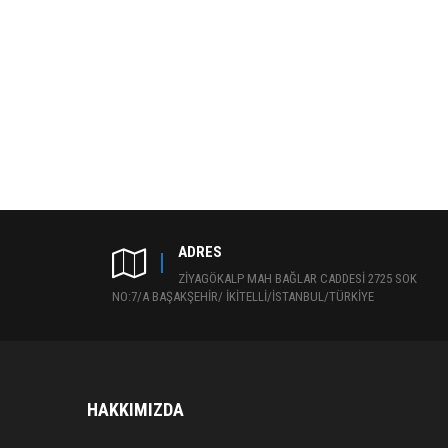
ADRES
ZİYAGÖKALP MAH BAĞLAR CADDESİ 2725 SOK
NO:7/A BAŞAKŞEHİR/ İKİTELLİ/İSTANBUL/TÜRKİYE
HAKKIMIZDA