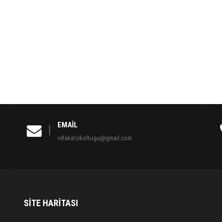
EMAIL
refakatcikoltugu@gmail.com
SITE HARITASI