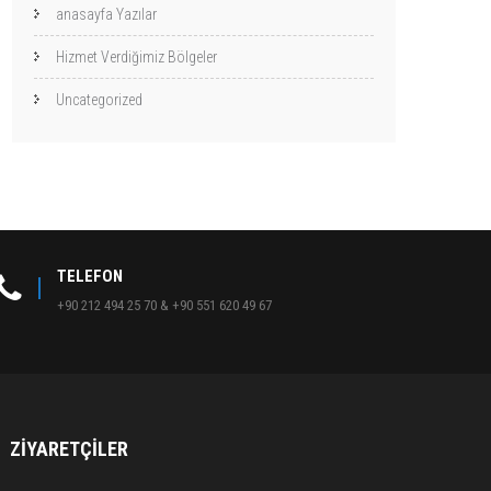
anasayfa Yazılar
Hizmet Verdiğimiz Bölgeler
Uncategorized
TELEFON
+90 212 494 25 70 & +90 551 620 49 67
ZIYARETÇILER