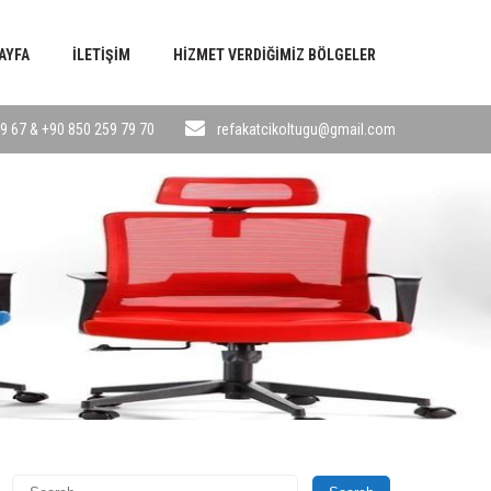
AYFA
İLETIŞIM
HIZMET VERDIĞIMIZ BÖLGELER
9 67 & +90 850 259 79 70
refakatcikoltugu@gmail.com