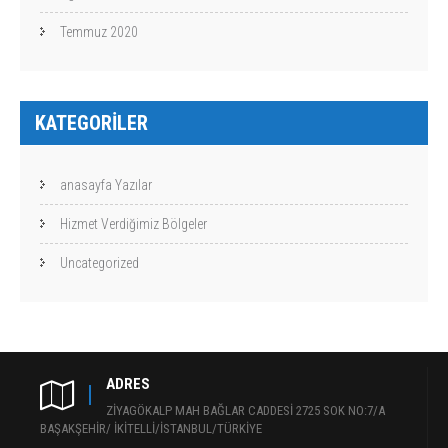
Temmuz 2020
KATEGORILER
anasayfa Yazılar
Hizmet Verdiğimiz Bölgeler
Uncategorized
ADRES
ZİYAGÖKALP MAH BAĞLAR CADDESİ 2725 SOK NO:7/A
BAŞAKŞEHİR/ İKİTELLİ/İSTANBUL/TÜRKİYE