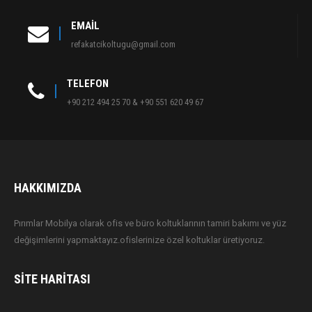
EMAIL
refakatcikoltugu@gmail.com
TELEFON
+90 212 494 25 70 & +90 551 620 49 67
HAKKIMIZDA
Pırımlar Mobilya olarak ofis ve büro koltuklarının tamiri bakımı ve yüz
değişimlerini yapmaktayız.ofislerinize özel koltuklar üretiyoruz.
SITE HARITASI