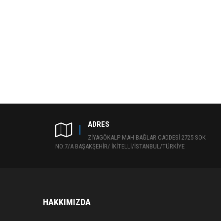
ADRES
ZİYAGÖKALP MAH BAĞLAR CADDESİ 2725 SOK
NO:7/A BAŞAKŞEHİR/ İKİTELLİ/İSTANBUL/TÜRKİYE
HAKKIMIZDA