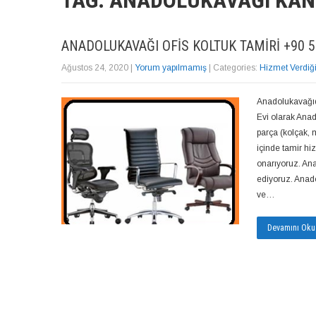
TAG: ANADOLUKAVAĞI KAN
ANADOLUKAVAĞI OFIS KOLTUK TAMIRI +90 5
Ağustos 24, 2020
|
Yorum yapılmamış
| Categories:
Hizmet Verdiğ
Anadolukavağıda
Evi olarak Anad
parça (kolçak,
içinde tamir hiz
onarıyoruz. Ana
ediyoruz. Anadol
ve…
Devamını Oku