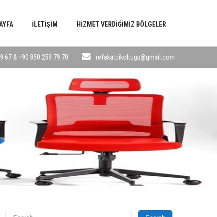
AYFA
İLETIŞIM
HIZMET VERDIĞIMIZ BÖLGELER
9 67 & +90 850 259 79 70
refakatcikoltugu@gmail.com