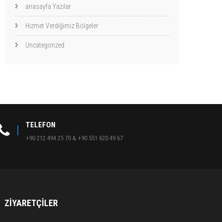
anasayfa Yazılar
Hizmet Verdiğimiz Bölgeler
Uncategorized
TELEFON
+90 212 494 25 70 & +90 551 620 49 67
ZIYARETÇILER