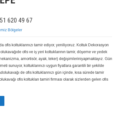
EPE
51 620 49 67
imiz Bölgeler
 ofis koltuklarınızı tamir ediyor, yeniliyoruz. Koltuk Dekorasyon
olukavağıde ofis ve iş yeri koltuklarının tamir, döşeme ve yedek
 mekanizma, amortisör, ayak, teker) değişimleriniyapmaktayız. Gün
meti sunuyor, koltuklarınızı uygun fiyatlara garantili bir şekilde
dolukavağı de ofis koltuklarınızı gün içinde, kısa sürede tamir
ukavağı ofis koltukları tamiri firması olarak sizlerden gelen ofis