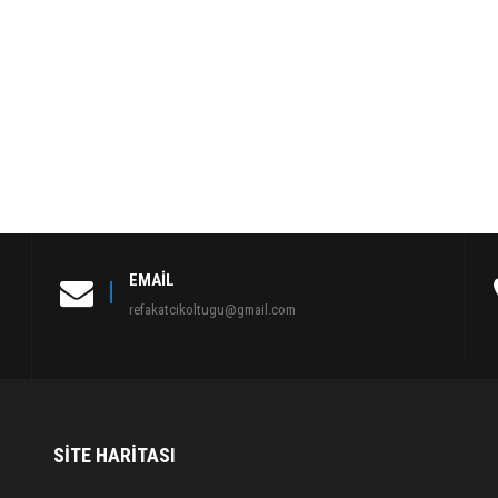
EMAIL
refakatcikoltugu@gmail.com
SITE HARITASI