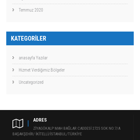
Temmuz 2020
KATEGORILER
anasayfa Yazılar
Hizmet Verdiğimiz Bölgeler
Uncategorized
ADRES
ZİYAGÖKALP MAH BAĞLAR CADDESİ 2725 SOK NO:7/A
BAŞAKŞEHİR/ İKİTELLİ/İSTANBUL/TÜRKİYE