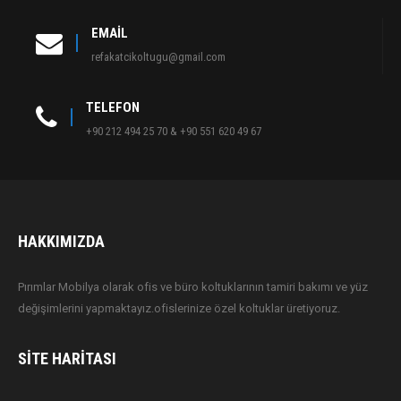
EMAIL
refakatcikoltugu@gmail.com
TELEFON
+90 212 494 25 70 & +90 551 620 49 67
HAKKIMIZDA
Pırımlar Mobilya olarak ofis ve büro koltuklarının tamiri bakımı ve yüz
değişimlerini yapmaktayız.ofislerinize özel koltuklar üretiyoruz.
SITE HARITASI