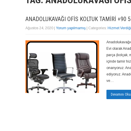
TAG: ANADOLUKAVAĞI OFIS
ANADOLUKAVAĞI OFIS KOLTUK TAMIRI +90 5
Ağustos 24, 2020
|
Yorum yapılmamış
| Categories:
Hizmet Verdiğ
Anadolukavağıda
Evi olarak Anad
parça (kolçak,
içinde tamir hiz
onarıyoruz. Ana
ediyoruz. Anadol
ve…
Devamını Oku