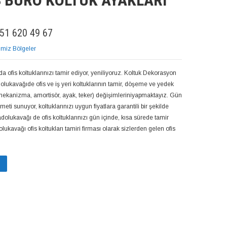
 BÜRO KOLTUK AYAKLARI
51 620 49 67
imiz Bölgeler
 ofis koltuklarınızı tamir ediyor, yeniliyoruz. Koltuk Dekorasyon
olukavağıde ofis ve iş yeri koltuklarının tamir, döşeme ve yedek
 mekanizma, amortisör, ayak, teker) değişimleriniyapmaktayız. Gün
meti sunuyor, koltuklarınızı uygun fiyatlara garantili bir şekilde
dolukavağı de ofis koltuklarınızı gün içinde, kısa sürede tamir
ukavağı ofis koltukları tamiri firması olarak sizlerden gelen ofis