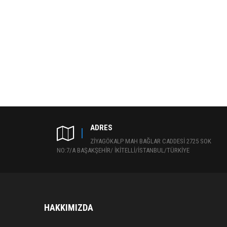
ADRES
ZİYAGÖKALP MAH BAĞLAR CADDESİ 2725 SOK
NO:7/A BAŞAKŞEHİR/ İKİTELLİ/İSTANBUL/TÜRKİYE
HAKKIMIZDA