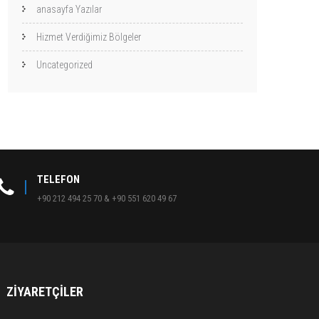
anasayfa Yazılar
Hizmet Verdiğimiz Bölgeler
Uncategorized
TELEFON
+90 212 494 25 70 & +90 551 620 49 67
ZIYARETÇILER