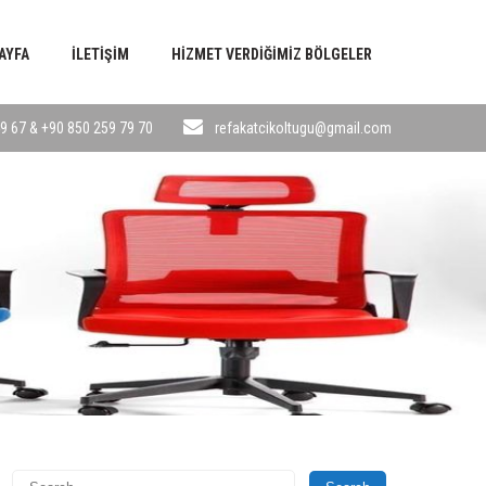
AYFA
İLETIŞIM
HIZMET VERDIĞIMIZ BÖLGELER
9 67 & +90 850 259 79 70
refakatcikoltugu@gmail.com