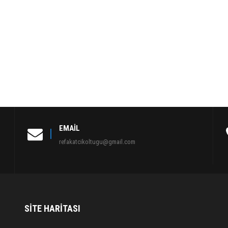
EMAIL
refakatcikoltugu@gmail.com
SITE HARITASI