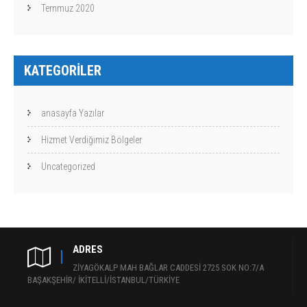
Temmuz 2020
KATEGORILER
anasayfa Yazılar
Hizmet Verdiğimiz Bölgeler
Uncategorized
ADRES
ZİYAGÖKALP MAH BAĞLAR CADDESİ 2725 SOK NO:7/A
BAŞAKŞEHİR/ İKİTELLİ/İSTANBUL/TÜRKİYE