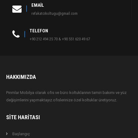
EMAIL
refakatcikoltugu@gmail.com
TELEFON
+90 212 494 25 70 & +90 551 620 49 67
HAKKIMIZDA
Pırımlar Mobilya olarak ofis ve büro koltuklarının tamiri bakımı ve yüz
değişimlerini yapmaktayız.ofislerinize özel koltuklar üretiyoruz.
SITE HARITASI
Başlangıç