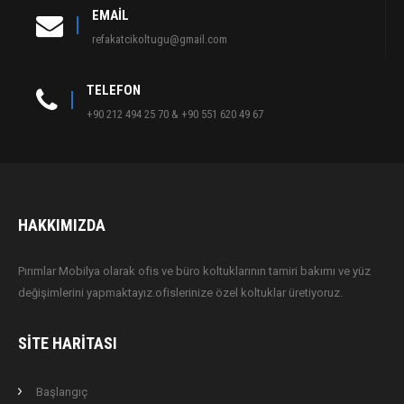
EMAIL
refakatcikoltugu@gmail.com
TELEFON
+90 212 494 25 70 & +90 551 620 49 67
HAKKIMIZDA
Pırımlar Mobilya olarak ofis ve büro koltuklarının tamiri bakımı ve yüz
değişimlerini yapmaktayız.ofislerinize özel koltuklar üretiyoruz.
SITE HARITASI
Başlangıç