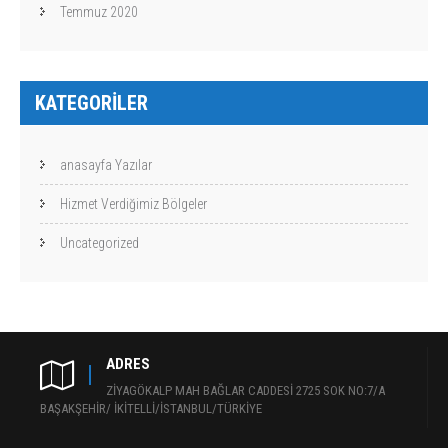
Temmuz 2020
KATEGORILER
anasayfa Yazılar
Hizmet Verdiğimiz Bölgeler
Uncategorized
ADRES
ZİYAGÖKALP MAH BAĞLAR CADDESİ 2725 SOK NO:7/A
BAŞAKŞEHİR/ İKİTELLİ/İSTANBUL/TÜRKİYE