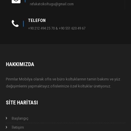
refakatcikoltugu@gmail.com
TELEFON
+90 212 494 25 70 & +90 551 620 49 67
HAKKIMIZDA
Pırımlar Mobilya olarak ofis ve büro koltuklarının tamiri bakımı ve yüz
değişimlerini yapmaktayız.ofislerinize özel koltuklar üretiyoruz.
SITE HARITASI
Başlangıç
İletişim