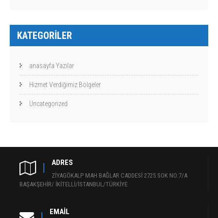
KATEGORILER
anasayfa Yazılar
Hizmet Verdiğimiz Bölgeler
Uncategorized
ADRES
ZİYAGÖKALP MAH BAĞLAR CADDESİ 2725 SOK NO:7/A
BAŞAKŞEHİR/ İKİTELLİ/İSTANBUL/TÜRKİYE
EMAIL