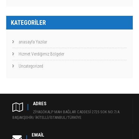
KATEGORILER
anasayfa Yazılar
Hizmet Verdiğimiz Bölgeler
Uncategorized
ADRES
ZİYAGÖKALP MAH BAĞLAR CADDESİ 2725 SOK NO:7/A
BAŞAKŞEHİR/ İKİTELLİ/İSTANBUL/TÜRKİYE
EMAIL