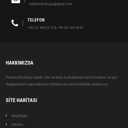
refakatcikoltugu@gmail.com
TELEFON
+90 212 494 25 70 & +90 551 620 49 67
HAKKIMIZDA
Pırımlar Mobilya olarak ofis ve büro koltuklarının tamiri bakımı ve yüz
değişimlerini yapmaktayız.ofislerinize özel koltuklar üretiyoruz.
SITE HARITASI
Başlangıç
İletişim