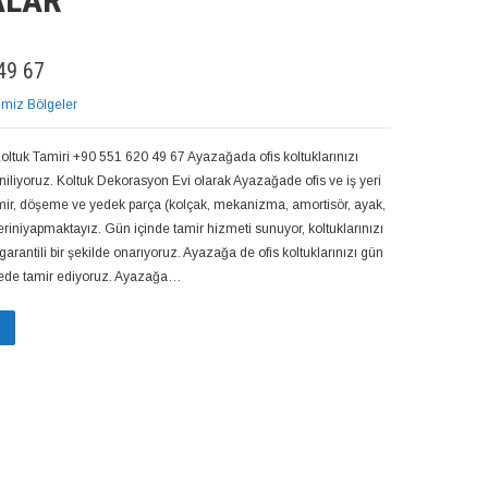
ALAR
49 67
imiz Bölgeler
ltuk Tamiri +90 551 620 49 67 Ayazağada ofis koltuklarınızı
eniliyoruz. Koltuk Dekorasyon Evi olarak Ayazağade ofis ve iş yeri
amir, döşeme ve yedek parça (kolçak, mekanizma, amortisör, ayak,
eriniyapmaktayız. Gün içinde tamir hizmeti sunuyor, koltuklarınızı
garantili bir şekilde onarıyoruz. Ayazağa de ofis koltuklarınızı gün
ürede tamir ediyoruz. Ayazağa…