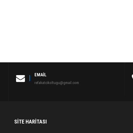
EMAIL
refakatcikoltugu@gmail.com
SITE HARITASI