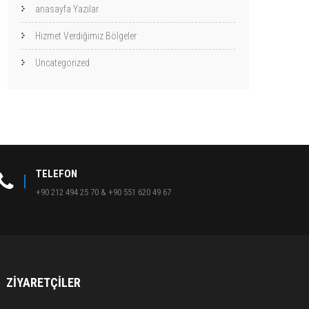
anasayfa Yazılar
Hizmet Verdiğimiz Bölgeler
Uncategorized
TELEFON
+90 212 494 25 70 & +90 551 620 49 67
ZIYARETÇILER