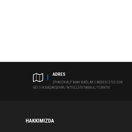
ADRES
ZİYAGÖKALP MAH BAĞLAR CADDESİ 2725 SOK
NO:7/A BAŞAKŞEHİR/ İKİTELLİ/İSTANBUL/TÜRKİYE
HAKKIMIZDA