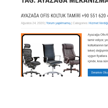
TAG: AYAZAĞA MEKANIZM
AYAZAĞA OFIS KOLTUK TAMIRI +90 551 620 
Ağustos 24, 2020
|
Yorum yapılmamış
| Categories:
Hizmet Verdiğ
Ayazağa Ofis Ko
tamir ediyor, y
koltuklarının t
teker) değişiml
uygun fiyatlara 
içinde, kısa s
Devamını Oku