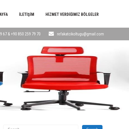
AYFA
İLETIŞIM
HIZMET VERDIĞIMIZ BÖLGELER
9 67 & +90 850 259 79 70
refakatcikoltugu@gmail.com