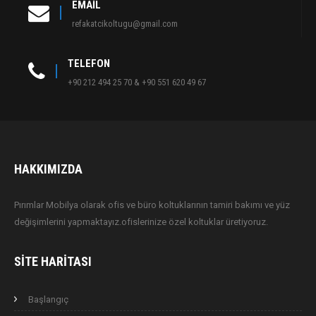
EMAIL
refakatcikoltugu@gmail.com
TELEFON
+90 212 494 25 70 & +90 551 620 49 67
HAKKIMIZDA
Pırımlar Mobilya olarak ofis ve büro koltuklarının tamiri bakımı ve yüz
değişimlerini yapmaktayız.ofislerinize özel koltuklar üretiyoruz.
SITE HARITASI
Başlangıç