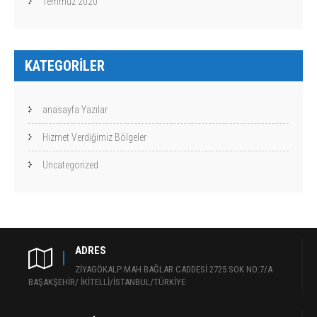
Temmuz 2020
KATEGORILER
anasayfa Yazılar
Hizmet Verdiğimiz Bölgeler
Uncategorized
ADRES
ZİYAGÖKALP MAH BAĞLAR CADDESİ 2725 SOK NO:7/A
BAŞAKŞEHİR/ İKİTELLİ/İSTANBUL/TÜRKİYE