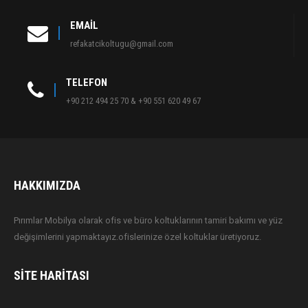
EMAIL
refakatcikoltugu@gmail.com
TELEFON
+90 212 494 25 70 & +90 551 620 49 67
HAKKIMIZDA
Pırımlar Mobilya olarak ofis ve büro koltuklarının tamiri bakımı ve yüz
değişimlerini yapmaktayız.ofislerinize özel koltuklar üretiyoruz.
SITE HARITASI