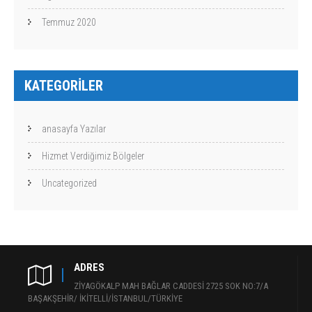
Temmuz 2020
KATEGORILER
anasayfa Yazılar
Hizmet Verdiğimiz Bölgeler
Uncategorized
ADRES
ZİYAGÖKALP MAH BAĞLAR CADDESİ 2725 SOK NO:7/A
BAŞAKŞEHİR/ İKİTELLİ/İSTANBUL/TÜRKİYE