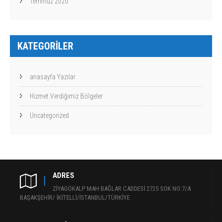
Temmuz 2020
KATEGORILER
anasayfa Yazılar
Hizmet Verdiğimiz Bölgeler
Uncategorized
ADRES
ZİYAGÖKALP MAH BAĞLAR CADDESİ 2725 SOK NO:7/A
BAŞAKŞEHİR/ İKİTELLİ/İSTANBUL/TÜRKİYE