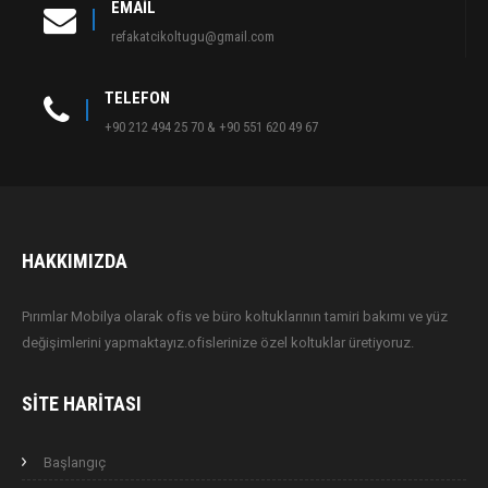
EMAIL
refakatcikoltugu@gmail.com
TELEFON
+90 212 494 25 70 & +90 551 620 49 67
HAKKIMIZDA
Pırımlar Mobilya olarak ofis ve büro koltuklarının tamiri bakımı ve yüz
değişimlerini yapmaktayız.ofislerinize özel koltuklar üretiyoruz.
SITE HARITASI
Başlangıç