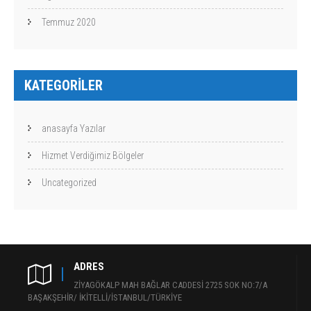
Temmuz 2020
KATEGORILER
anasayfa Yazılar
Hizmet Verdiğimiz Bölgeler
Uncategorized
ADRES
ZİYAGÖKALP MAH BAĞLAR CADDESİ 2725 SOK NO:7/A
BAŞAKŞEHİR/ İKİTELLİ/İSTANBUL/TÜRKİYE