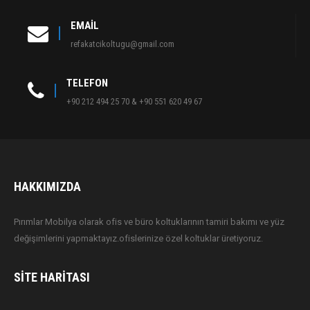
EMAIL
refakatcikoltugu@gmail.com
TELEFON
+90 212 494 25 70 & +90 551 620 49 67
HAKKIMIZDA
Pırımlar Mobilya olarak ofis ve büro koltuklarının tamiri bakımı ve yüz
değişimlerini yapmaktayız.ofislerinize özel koltuklar üretiyoruz.
SITE HARITASI