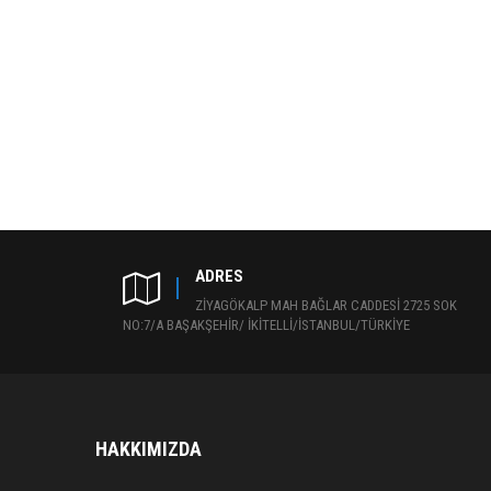
ADRES
ZİYAGÖKALP MAH BAĞLAR CADDESİ 2725 SOK
NO:7/A BAŞAKŞEHİR/ İKİTELLİ/İSTANBUL/TÜRKİYE
HAKKIMIZDA