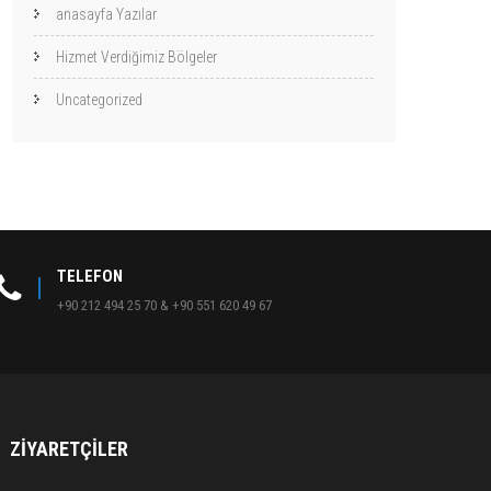
anasayfa Yazılar
Hizmet Verdiğimiz Bölgeler
Uncategorized
TELEFON
+90 212 494 25 70 & +90 551 620 49 67
ZIYARETÇILER