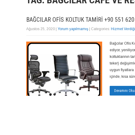
TAG: BAĞCILAR CAFE VE 
BAĞCILAR OFIS KOLTUK TAMIRI +90 551 620
Ağustos 25, 2020
|
Yorum yapılmamış
| Categories:
Hizmet Verdiğ
Bağcılar Ofis K
ediyor, yeniliy
koltuklarının t
teker) değişiml
uygun fiyatlara 
içinde, kısa sü
Devamını Oku