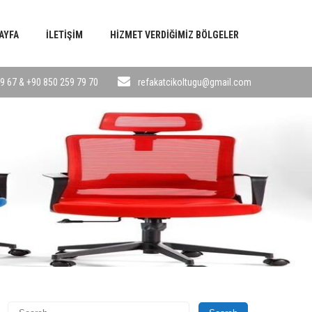
AYFA
İLETIŞIM
HIZMET VERDIĞIMIZ BÖLGELER
9 67 & +90 850 259 79 70
refakatcikoltugu@gmail.com