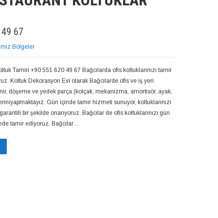
RESTAURANT KOLTUKLAR
 49 67
imiz Bölgeler
oltuk Tamiri +90 551 620 49 67 Bağcılarda ofis koltuklarınızı tamir
oruz. Koltuk Dekorasyon Evi olarak Bağcılarde ofis ve iş yeri
amir, döşeme ve yedek parça (kolçak, mekanizma, amortisör, ayak,
eriniyapmaktayız. Gün içinde tamir hizmeti sunuyor, koltuklarınızı
garantili bir şekilde onarıyoruz. Bağcılar de ofis koltuklarınızı gün
rede tamir ediyoruz. Bağcılar…