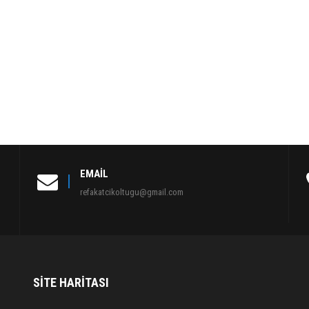
EMAIL
refakatcikoltugu@gmail.com
SITE HARITASI