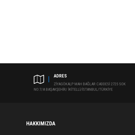
ADRES
ZİYAGÖKALP MAH BAĞLAR CADDESİ 2725 SOK
NO:7/A BAŞAKŞEHİR/ İKİTELLİ/İSTANBUL/TÜRKİYE
HAKKIMIZDA