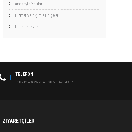
anasayfa Yazılar
Hizmet Verdiğimiz Bölgeler
Uncategorized
TELEFON
+90 212 494 25 70 & +90 551 620 49 67
ZIYARETÇILER