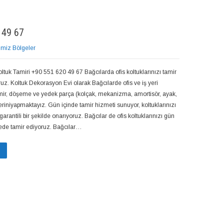
 49 67
imiz Bölgeler
oltuk Tamiri +90 551 620 49 67 Bağcılarda ofis koltuklarınızı tamir
oruz. Koltuk Dekorasyon Evi olarak Bağcılarde ofis ve iş yeri
amir, döşeme ve yedek parça (kolçak, mekanizma, amortisör, ayak,
eriniyapmaktayız. Gün içinde tamir hizmeti sunuyor, koltuklarınızı
garantili bir şekilde onarıyoruz. Bağcılar de ofis koltuklarınızı gün
rede tamir ediyoruz. Bağcılar…