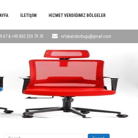
AYFA
İLETIŞIM
HIZMET VERDIĞIMIZ BÖLGELER
9 67 & +90 850 259 79 70
refakatcikoltugu@gmail.com