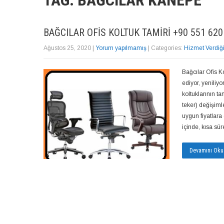
TAG: BAĞCILAR KANEPE
BAĞCILAR OFIS KOLTUK TAMIRI +90 551 620
Ağustos 25, 2020
|
Yorum yapılmamış
| Categories:
Hizmet Verdiğ
Bağcılar Ofis K
ediyor, yeniliy
koltuklarının t
teker) değişiml
uygun fiyatlara 
içinde, kısa sü
Devamını Oku