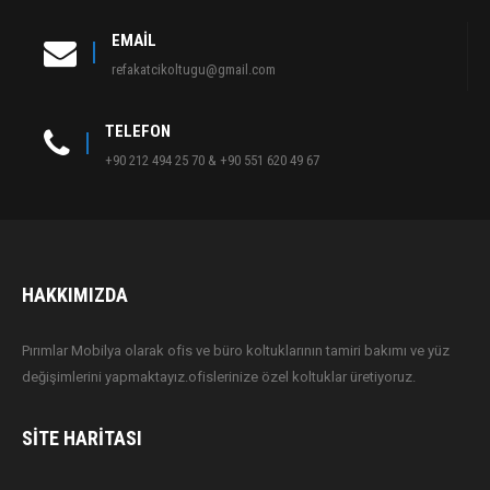
EMAIL
refakatcikoltugu@gmail.com
TELEFON
+90 212 494 25 70 & +90 551 620 49 67
HAKKIMIZDA
Pırımlar Mobilya olarak ofis ve büro koltuklarının tamiri bakımı ve yüz
değişimlerini yapmaktayız.ofislerinize özel koltuklar üretiyoruz.
SITE HARITASI