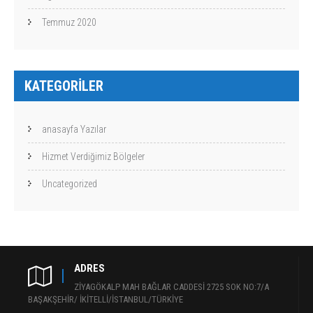
Temmuz 2020
KATEGORILER
anasayfa Yazılar
Hizmet Verdiğimiz Bölgeler
Uncategorized
ADRES
ZİYAGÖKALP MAH BAĞLAR CADDESİ 2725 SOK NO:7/A
BAŞAKŞEHİR/ İKİTELLİ/İSTANBUL/TÜRKİYE