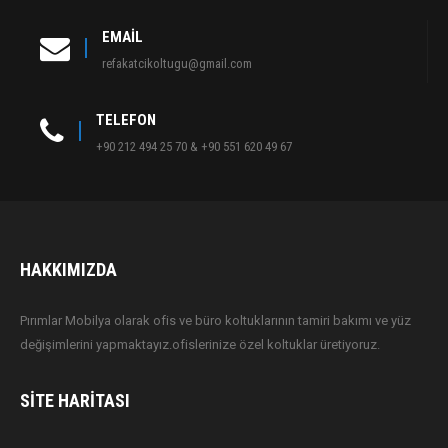
EMAIL
refakatcikoltugu@gmail.com
TELEFON
+90 212 494 25 70 & +90 551 620 49 67
HAKKIMIZDA
Pırımlar Mobilya olarak ofis ve büro koltuklarının tamiri bakımı ve yüz
değişimlerini yapmaktayız.ofislerinize özel koltuklar üretiyoruz.
SITE HARITASI