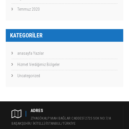
Temmuz 2020
KATEGORILER
anasayfa Yazılar
Hizmet Verdiğimiz Bölgeler
Uncategorized
ADRES
ZİYAGÖKALP MAH BAĞLAR CADDESİ 2725 SOK NO:7/A
BAŞAKŞEHİR/ İKİTELLİ/İSTANBUL/TÜRKİYE