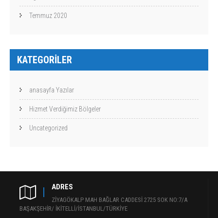
Temmuz 2020
KATEGORILER
anasayfa Yazılar
Hizmet Verdiğimiz Bölgeler
Uncategorized
ADRES
ZİYAGÖKALP MAH BAĞLAR CADDESİ 2725 SOK NO:7/A
BAŞAKŞEHİR/ İKİTELLİ/İSTANBUL/TÜRKİYE