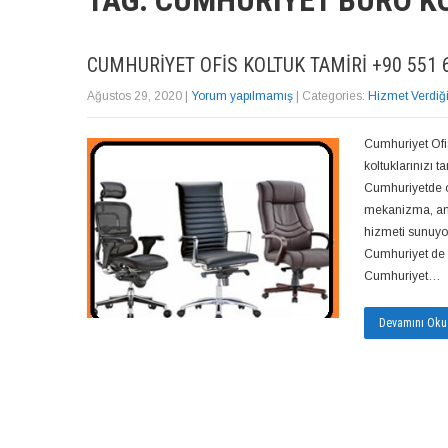
TAG: CUMHURIYET BÜRO K
CUMHURIYET OFIS KOLTUK TAMIRI +90 551 6
Ağustos 29, 2020
|
Yorum yapılmamış
| Categories:
Hizmet Verdiğ
Cumhuriyet Ofi
koltuklarınızı 
Cumhuriyetde of
mekanizma, amo
hizmeti sunuyor,
Cumhuriyet de o
Cumhuriyet…
Devamını Oku