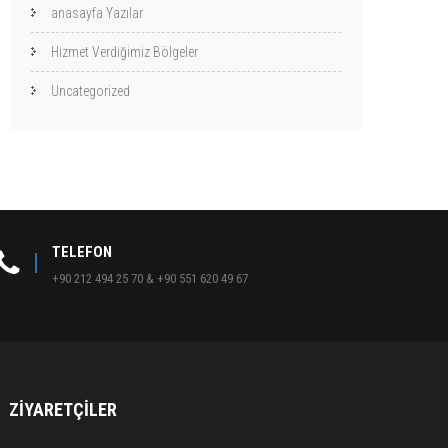
anasayfa Yazılar
Hizmet Verdiğimiz Bölgeler
Uncategorized
TELEFON
+90 212 494 25 70 & +90 551 620 49 67
ZIYARETÇILER