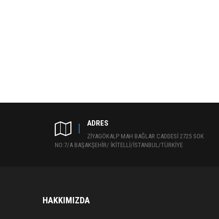
ADRES
ZİYAGÖKALP MAH BAĞLAR CADDESİ 2725 SOK
NO:7/A BAŞAKŞEHİR/ İKİTELLİ/İSTANBUL/TÜRKİYE
HAKKIMIZDA