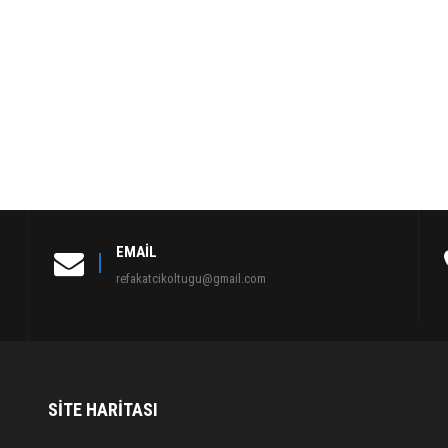
EMAIL
refakatcikoltugu@gmail.com
SITE HARITASI