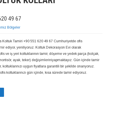
OLTUK KOLLARI
20 49 67
imiz Bölgeler
s Koltuk Tamiri +90 551 620 49 67 Cumhuriyetde ofis
tamir ediyor, yeniliyoruz. Koltuk Dekorasyon Evi olarak
is ve iş yeri koltuklarının tamir, döşeme ve yedek parça (kolçak,
rtisör, ayak, teker) değişimleriniyapmaktayız. Gün içinde tamir
 koltuklarınızı uygun fiyatlara garantili bir şekilde onarıyoruz.
fis koltuklarınızı gün içinde, kısa sürede tamir ediyoruz.