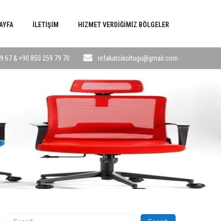
AYFA
İLETIŞIM
HIZMET VERDIĞIMIZ BÖLGELER
9 67 & +90 850 259 79 70
refakatcikoltugu@gmail.com