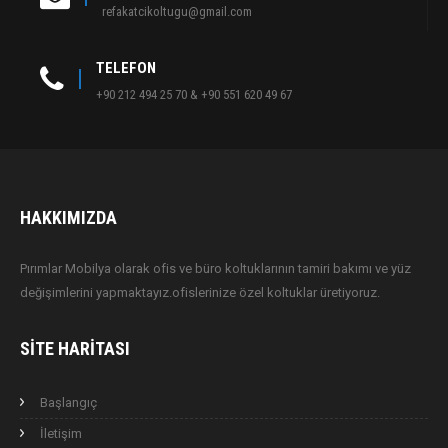
refakatcikoltugu@gmail.com
TELEFON
+90 212 494 25 70 & +90 551 620 49 67
HAKKIMIZDA
Pırımlar Mobilya olarak ofis ve büro koltuklarının tamiri bakımı ve yüz
değişimlerini yapmaktayız.ofislerinize özel koltuklar üretiyoruz.
SITE HARITASI
Başlangıç
İletişim