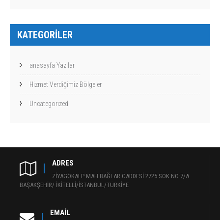
KATEGORILER
anasayfa Yazılar
Hizmet Verdiğimiz Bölgeler
Uncategorized
ADRES
ZİYAGÖKALP MAH BAĞLAR CADDESİ 2725 SOK NO:7/A
BAŞAKŞEHİR/ İKİTELLİ/İSTANBUL/TÜRKİYE
EMAIL