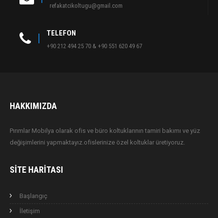
refakatcikoltugu@gmail.com
TELEFON
+90 212 494 25 70 & +90 551 620 49 67
HAKKIMIZDA
Pırımlar Mobilya olarak ofis ve büro koltuklarının tamiri bakımı ve yüz
değişimlerini yapmaktayız.ofislerinize özel koltuklar üretiyoruz.
SITE HARITASI
Başlangıç
İletişim