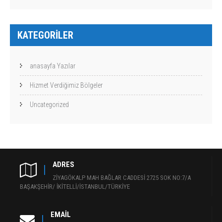
KATEGORILER
anasayfa Yazılar
Hizmet Verdiğimiz Bölgeler
Uncategorized
ADRES
ZİYAGÖKALP MAH BAĞLAR CADDESİ 2725 SOK NO:7/A
BAŞAKŞEHİR/ İKİTELLİ/İSTANBUL/TÜRKİYE
EMAIL