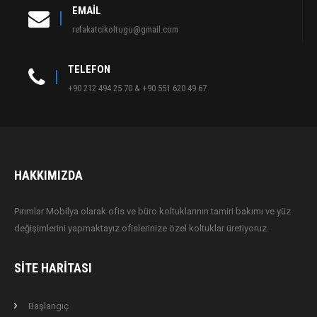
EMAIL
refakatcikoltugu@gmail.com
TELEFON
+90 212 494 25 70 & +90 551 620 49 67
HAKKIMIZDA
Pırımlar Mobilya olarak ofis ve büro koltuklarının tamiri bakımı ve yüz
değişimlerini yapmaktayız.ofislerinize özel koltuklar üretiyoruz.
SITE HARITASI
Başlangıç