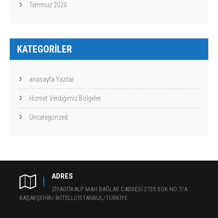
Temmuz 2020
KATEGORILER
anasayfa Yazılar
Hizmet Verdiğimiz Bölgeler
Uncategorized
ADRES
ZİYAGÖKALP MAH BAĞLAR CADDESİ 2725 SOK NO:7/A
BAŞAKŞEHİR/ İKİTELLİ/İSTANBUL/TÜRKİYE