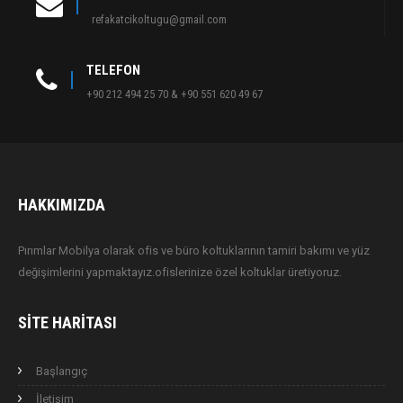
refakatcikoltugu@gmail.com
TELEFON
+90 212 494 25 70 & +90 551 620 49 67
HAKKIMIZDA
Pırımlar Mobilya olarak ofis ve büro koltuklarının tamiri bakımı ve yüz
değişimlerini yapmaktayız.ofislerinize özel koltuklar üretiyoruz.
SITE HARITASI
Başlangıç
İletişim