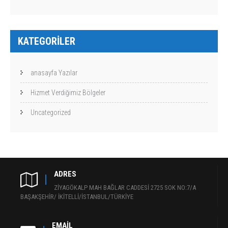
KATEGORILER
anasayfa Yazılar
Hizmet Verdiğimiz Bölgeler
Uncategorized
ADRES
ZİYAGÖKALP MAH BAĞLAR CADDESİ 2725 SOK NO:7/A
BAŞAKŞEHİR/ İKİTELLİ/İSTANBUL/TÜRKİYE
EMAIL