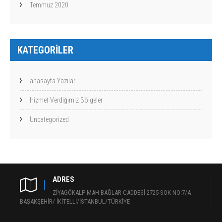
Temmuz 2020
KATEGORILER
anasayfa Yazılar
Hizmet Verdiğimiz Bölgeler
Uncategorized
ADRES
ZİYAGÖKALP MAH BAĞLAR CADDESİ 2725 SOK NO:7/A
BAŞAKŞEHİR/ İKİTELLİ/İSTANBUL/TÜRKİYE