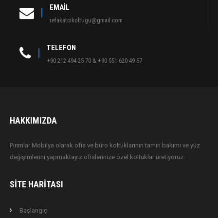
EMAIL
refakatcikoltugu@gmail.com
TELEFON
+90 212 494 25 70 & +90 551 620 49 67
HAKKIMIZDA
Pırımlar Mobilya olarak ofis ve büro koltuklarının tamiri bakımı ve yüz
değişimlerini yapmaktayız.ofislerinize özel koltuklar üretiyoruz.
SITE HARITASI
Başlangıç