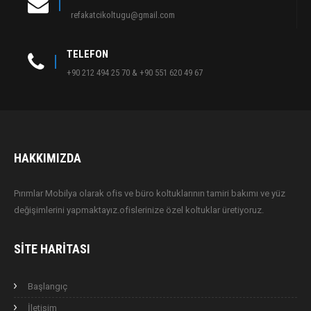
refakatcikoltugu@gmail.com
TELEFON
+90 212 494 25 70 & +90 551 620 49 67
HAKKIMIZDA
Pırımlar Mobilya olarak ofis ve büro koltuklarının tamiri bakımı ve yüz
değişimlerini yapmaktayız.ofislerinize özel koltuklar üretiyoruz.
SITE HARITASI
Başlangıç
İletişim