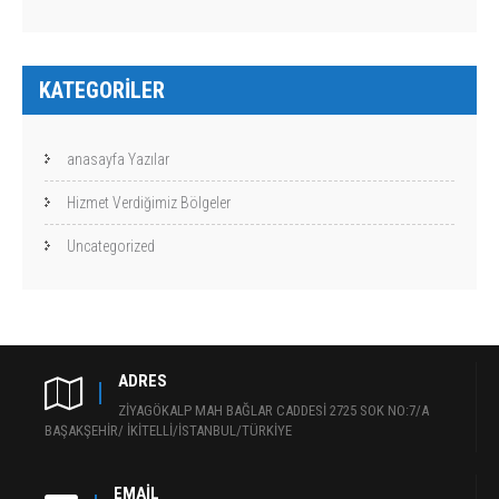
KATEGORILER
anasayfa Yazılar
Hizmet Verdiğimiz Bölgeler
Uncategorized
ADRES
ZİYAGÖKALP MAH BAĞLAR CADDESİ 2725 SOK NO:7/A
BAŞAKŞEHİR/ İKİTELLİ/İSTANBUL/TÜRKİYE
EMAIL