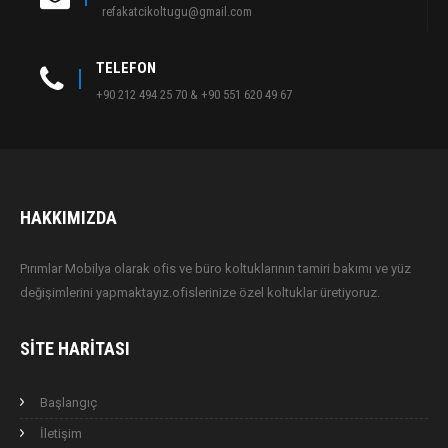
refakatcikoltugu@gmail.com
TELEFON
+90 212 494 25 70 & +90 551 620 49 67
HAKKIMIZDA
Pırımlar Mobilya olarak ofis ve büro koltuklarının tamiri bakımı ve yüz
değişimlerini yapmaktayız.ofislerinize özel koltuklar üretiyoruz.
SITE HARITASI
Başlangıç
İletişim