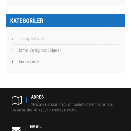
KATEGORILER
anasayfa Yazılar
Hizmet Verdiğimiz Bölgeler
Uncategorized
ADRES
ZİYAGÖKALP MAH BAĞLAR CADDESİ 2725 SOK NO:7/A
BAŞAKŞEHİR/ İKİTELLİ/İSTANBUL/TÜRKİYE
EMAIL