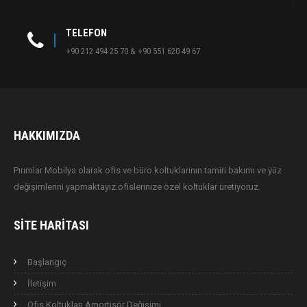
TELEFON
+90 212 494 25 70 & +90 551 620 49 67
HAKKIMIZDA
Pırımlar Mobilya olarak ofis ve büro koltuklarının tamiri bakımı ve yüz
değişimlerini yapmaktayız.ofislerinize özel koltuklar üretiyoruz.
SITE HARITASI
Başlangıç
İletişim
Ofis Koltukları Amortisör Değişimi