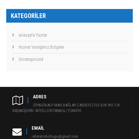
KATEGORILER
anasayfa Yazılar
Hizmet Verdiğimiz Bölgeler
Uncategorized
ADRES
ZİYAGÖKALP MAH BAĞLAR CADDESİ 2725 SOK NO:7/A
BAŞAKŞEHİR/ İKİTELLİ/İSTANBUL/TÜRKİYE
EMAIL
refakatcikoltugu@gmail.com