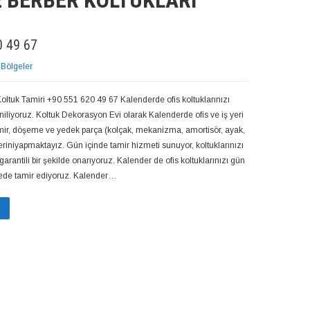
E BERBER KOLTUKLARI
 49 67
 Bölgeler
oltuk Tamiri +90 551 620 49 67 Kalenderde ofis koltuklarınızı
eniliyoruz. Koltuk Dekorasyon Evi olarak Kalenderde ofis ve iş yeri
amir, döşeme ve yedek parça (kolçak, mekanizma, amortisör, ayak,
eriniyapmaktayız. Gün içinde tamir hizmeti sunuyor, koltuklarınızı
garantili bir şekilde onarıyoruz. Kalender de ofis koltuklarınızı gün
ürede tamir ediyoruz. Kalender…