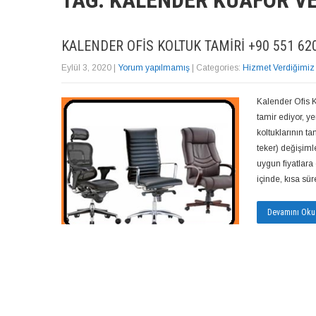
TAG: KALENDER KUAFÖR V
KALENDER OFIS KOLTUK TAMIRI +90 551 620
Eylül 3, 2020
|
Yorum yapılmamış
| Categories:
Hizmet Verdiğimiz
Kalender Ofis K
tamir ediyor, y
koltuklarının t
teker) değişiml
uygun fiyatlara 
içinde, kısa s
Devamını Oku