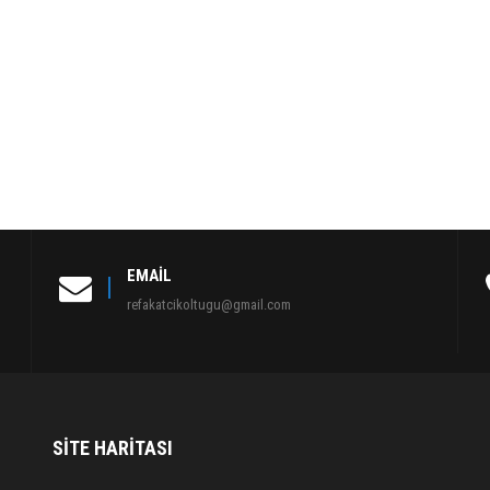
EMAIL
refakatcikoltugu@gmail.com
SITE HARITASI