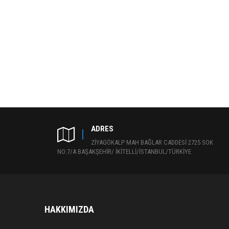
ADRES
ZİYAGÖKALP MAH BAĞLAR CADDESİ 2725 SOK
NO:7/A BAŞAKŞEHİR/ İKİTELLİ/İSTANBUL/TÜRKİYE
HAKKIMIZDA