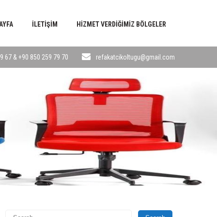
AYFA
İLETIŞIM
HIZMET VERDIĞIMIZ BÖLGELER
9 67 & +90 850 259 79 70
refakatcikoltugu@gmail.com