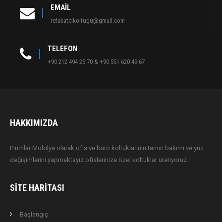
EMAIL
refakatcikoltugu@gmail.com
TELEFON
+90 212 494 25 70 & +90 551 620 49 67
HAKKIMIZDA
Pırımlar Mobilya olarak ofis ve büro koltuklarının tamiri bakımı ve yüz
değişimlerini yapmaktayız.ofislerinize özel koltuklar üretiyoruz.
SITE HARITASI
Başlangıç