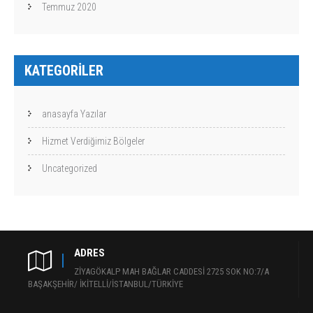
Temmuz 2020
KATEGORILER
anasayfa Yazılar
Hizmet Verdiğimiz Bölgeler
Uncategorized
ADRES
ZİYAGÖKALP MAH BAĞLAR CADDESİ 2725 SOK NO:7/A
BAŞAKŞEHİR/ İKİTELLİ/İSTANBUL/TÜRKİYE