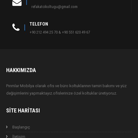
refakatcikoltugu@gmail.com
TELEFON
+90 212 494 25 70 & +90 551 620 49 67
HAKKIMIZDA
Pırımlar Mobilya olarak ofis ve büro koltuklarının tamiri bakımı ve yüz
değişimlerini yapmaktayız.ofislerinize özel koltuklar üretiyoruz.
SITE HARITASI
Başlangıç
İletişim