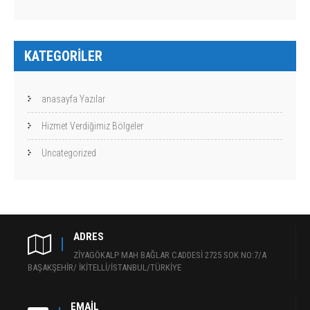
KATEGORILER
anasayfa Yazılar
Hizmet Verdiğimiz Bölgeler
Uncategorized
ADRES
ZİYAGÖKALP MAH BAĞLAR CADDESİ 2725 SOK NO:7/A
BAŞAKŞEHİR/ İKİTELLİ/İSTANBUL/TÜRKİYE
EMAIL