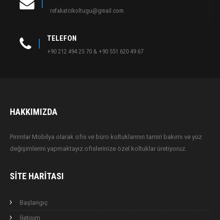
refakatcikoltugu@gmail.com
TELEFON
+90 212 494 25 70 & +90 551 620 49 67
HAKKIMIZDA
Pırımlar Mobilya olarak ofis ve büro koltuklarının tamiri bakımı ve yüz
değişimlerini yapmaktayız.ofislerinize özel koltuklar üretiyoruz.
SITE HARITASI
Başlangıç
İletişim