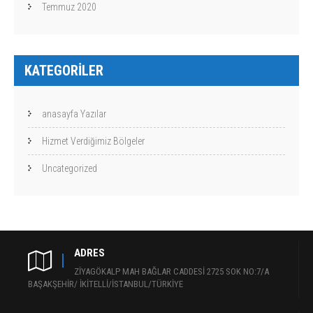
Temmuz 2020
KATEGORILER
anasayfa Yazılar
Hizmet Verdiğimiz Bölgeler
Uncategorized
ADRES
ZİYAGÖKALP MAH BAĞLAR CADDESİ 2725 SOK NO:7/A
BAŞAKŞEHİR/ İKİTELLİ/İSTANBUL/TÜRKİYE