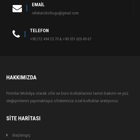
EMAIL
refakatcikoltugu@gmail.com
TELEFON
+90 212 494 25 70 & +90 551 620 49 67
HAKKIMIZDA
Pırımlar Mobilya olarak ofis ve büro koltuklarının tamiri bakımı ve yüz
değişimlerini yapmaktayız.ofislerinize özel koltuklar üretiyoruz.
SITE HARITASI
Başlangıç