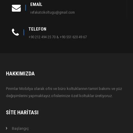
EMAIL
refakatcikoltugu@gmail.com
TELEFON
+90 212 494 25 70 & +90 551 620 49 67
HAKKIMIZDA
Pırımlar Mobilya olarak ofis ve büro koltuklarının tamiri bakımı ve yüz
değişimlerini yapmaktayız.ofislerinize özel koltuklar üretiyoruz.
SITE HARITASI
Başlangıç