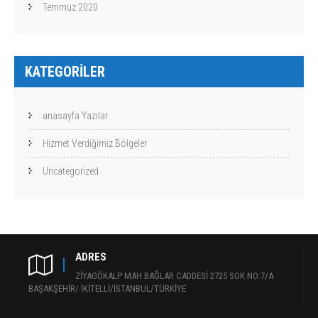
Temmuz 2020
KATEGORILER
anasayfa Yazılar
Hizmet Verdiğimiz Bölgeler
Uncategorized
ADRES
ZİYAGÖKALP MAH BAĞLAR CADDESİ 2725 SOK NO:7/A
BAŞAKŞEHİR/ İKİTELLİ/İSTANBUL/TÜRKİYE