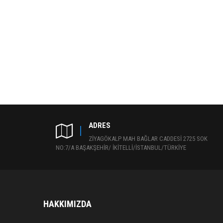
ADRES
ZİYAGÖKALP MAH BAĞLAR CADDESİ 2725 SOK
NO:7/A BAŞAKŞEHİR/ İKİTELLİ/İSTANBUL/TÜRKİYE
HAKKIMIZDA