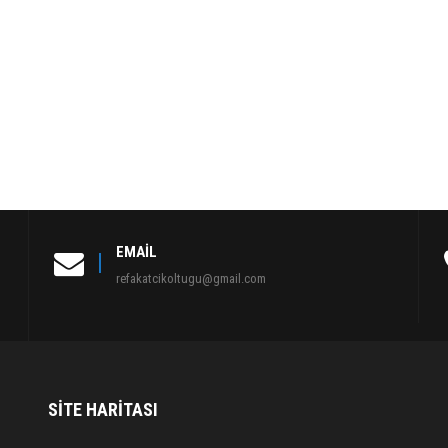
EMAIL
refakatcikoltugu@gmail.com
SITE HARITASI