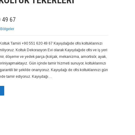
 KOLTUK TEKERLERI
 49 67
 Bölgeler
Koltuk Tamiri +90 551 620 49 67 Kayışdağıde ofis koltuklarınızı
eniliyoruz. Koltuk Dekorasyon Evi olarak Kayışdağıde ofis ve iş yeri
amir, döşeme ve yedek parça (kolçak, mekanizma, amortisör, ayak,
eriniyapmaktayız. Gün içinde tamir hizmeti sunuyor, koltuklarınızı
garantili bir şekilde onarıyoruz. Kayışdağı de ofis koltuklarınızı gün
rede tamir ediyoruz. Kayışdağı…