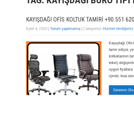
TAG: KAYIŞDAĞI BÜRO TIPI
KAYIŞDAĞI OFIS KOLTUK TAMIRI +90 551 620
Eylül 4, 2020
|
Yorum yapılmamış
| Categories:
Hizmet Verdiğimiz
Kayışdağı Ofis 
tamir ediyor, y
koltuklarının t
teker) değişiml
uygun fiyatlara 
içinde, kısa sü
Devamını Oku