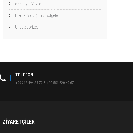
anasayfa Yazılar
Hizmet Verdiğimiz Bölgeler
Uncategorized
TELEFON
+90 212 494 25 70 & +90 551 620 49 67
ZIYARETÇILER