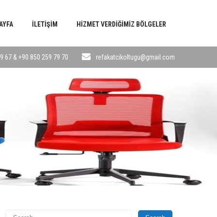
AYFA
İLETIŞIM
HIZMET VERDIĞIMIZ BÖLGELER
9 67 & +90 850 259 79 70
refakatcikoltugu@gmail.com