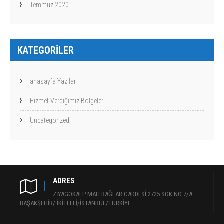
Temmuz 2020
KATEGORILER
anasayfa Yazılar
Hizmet Verdiğimiz Bölgeler
Uncategorized
ADRES
ZİYAGÖKALP MAH BAĞLAR CADDESİ 2725 SOK NO:7/A
BAŞAKŞEHİR/ İKİTELLİ/İSTANBUL/TÜRKİYE