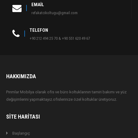
EMAIL
refakatcikoltugu@gmail.com
TELEFON
+90 212 494 25 70 & +90 551 620 49 67
HAKKIMIZDA
Pırımlar Mobilya olarak ofis ve büro koltuklarının tamiri bakımı ve yüz
değişimlerini yapmaktayız.ofislerinize özel koltuklar üretiyoruz.
SITE HARITASI
Başlangıç