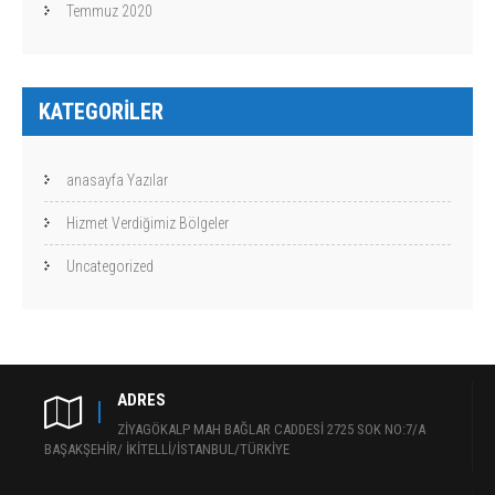
Temmuz 2020
KATEGORILER
anasayfa Yazılar
Hizmet Verdiğimiz Bölgeler
Uncategorized
ADRES
ZİYAGÖKALP MAH BAĞLAR CADDESİ 2725 SOK NO:7/A
BAŞAKŞEHİR/ İKİTELLİ/İSTANBUL/TÜRKİYE