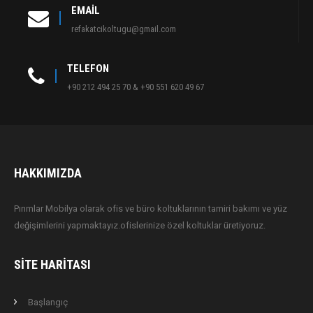
EMAIL
refakatcikoltugu@gmail.com
TELEFON
+90 212 494 25 70 & +90 551 620 49 67
HAKKIMIZDA
Pırımlar Mobilya olarak ofis ve büro koltuklarının tamiri bakımı ve yüz
değişimlerini yapmaktayız.ofislerinize özel koltuklar üretiyoruz.
SITE HARITASI
Başlangıç