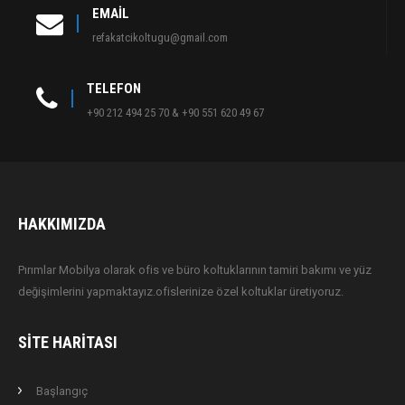
EMAIL
refakatcikoltugu@gmail.com
TELEFON
+90 212 494 25 70 & +90 551 620 49 67
HAKKIMIZDA
Pırımlar Mobilya olarak ofis ve büro koltuklarının tamiri bakımı ve yüz
değişimlerini yapmaktayız.ofislerinize özel koltuklar üretiyoruz.
SITE HARITASI
Başlangıç