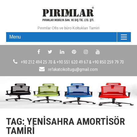
Pırımlar Ofis ve büro Koltukları Tamiri
Menu
+90 212 494 25 70 & +90 551 620 49 67 & +90 850 259 79 70
refakatcikoltugu@gmail.com
TAG: YENISAHRA AMORTISÖR
TAMIRI