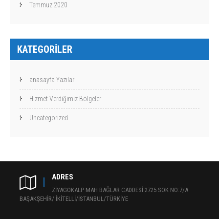
Temmuz 2020
KATEGORILER
anasayfa Yazılar
Hizmet Verdiğimiz Bölgeler
Uncategorized
ADRES
ZİYAGÖKALP MAH BAĞLAR CADDESİ 2725 SOK NO:7/A
BAŞAKŞEHİR/ İKİTELLİ/İSTANBUL/TÜRKİYE