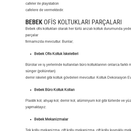
cafeler ile playstation
cafelere de vermektedir.
BEBEK
OFIS KOLTUKLARI PARÇALARI
Bebek ofis koltukları olarak her türlü arızalı koltuk durumunda yed
parçalar
firmamızda mevcuttur. Bunlar;
Bebek Ofis Koltuk İskeletleri
Bürolar ve iş yerlerinde kullanılan büro koltuklarının onlarca farkl
sünger (poliüretan)
demir iskelet gibi koltuk gövdeleri mevcuttur. Koltuk Dekorasyon Evi
Bebek Büro Koltuk Kolları
Plastik kol, ahşap kol, demir kol, alüminyum kol gibi türlerde ve yü
yapmaktayız.
Bebek Mekanizmalar
Tek kollu mekanizma, çift kollu mekanizma, çift kollu kuyruklu m