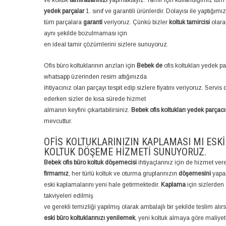
ve koltuk
tamiratlarınızı
yapmaktayız. Tamir için kullandığımız tüm
yedek parçalar
1. sınıf ve garantili ürünlerdir. Dolayısı ile yaptığım
tüm parçalara
garanti
veriyoruz. Çünkü bizler
koltuk tamircisi
olara
aynı şekilde bozulmaması için
en ideal tamir çözümlerini sizlere sunuyoruz.
Ofis büro koltuklarının arızları için
Bebek de
ofis koltukları yedek p
whatsapp üzerinden resim attığınızda
ihtiyacınız olan parçayı tespit edip sizlere fiyatını veriyoruz. Servis 
ederken sizler de kısa sürede hizmet
almanın keyfini çıkartabilirsiniz.
Bebek ofis koltukları yedek parçacı
mevcuttur.
OFIS KOLTUKLARINIZIN KAPLAMASI MI ESKI
KOLTUK DÖŞEME HIZMETI SUNUYORUZ.
Bebek ofis büro koltuk döşemecisi
ihtiyaçlarınız için de hizmet ver
firmamız
, her türlü koltuk ve oturma gruplarınızın
döşemesini
yapa
eski kaplamalarını yeni hale getirmektedir.
Kaplama
için sizlerden 
takviyeleri edilmiş
ve gerekli temizliği yapılmış olarak ambalajlı bir şekilde teslim alırs
eski büro koltuklarınızı yenilemek
, yeni koltuk almaya göre maliyet