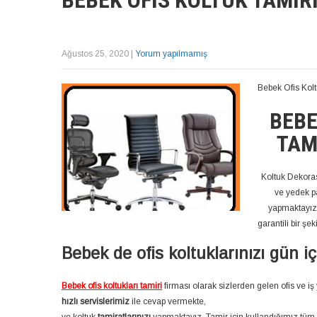
BEBEK OFIS KOLTUK TAMIRI 
Ağustos 25, 2020
|
Yorum yapılmamış
Bebek Ofis Kol
BEBE
TAM
Koltuk Dekoras
ve yedek pa
yapmaktayız.
garantili bir şe
Bebek de ofis koltuklarınızı gün i
Bebek ofis koltukları tamiri
firması olarak sizlerden gelen ofis ve iş 
hızlı servislerimiz
ile cevap vermekte,