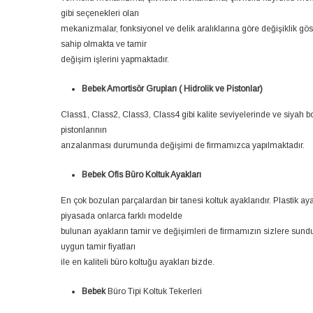
gibi seçenekleri olan
mekanizmalar, fonksiyonel ve delik aralıklarına göre değişiklik gös
sahip olmakta ve tamir
değişim işlerini yapmaktadır.
Bebek Amortisör Grupları ( Hidrolik ve Pistonlar)
Class1, Class2, Class3, Class4 gibi kalite seviyelerinde ve siyah b
pistonlarının
arızalanması durumunda değişimi de firmamızca yapılmaktadır.
Bebek Ofis Büro Koltuk Ayakları
En çok bozulan parçalardan bir tanesi koltuk ayaklarıdır. Plastik 
piyasada onlarca farklı modelde
bulunan ayakların tamir ve değişimleri de firmamızın sizlere sundu
uygun tamir fiyatları
ile en kaliteli büro koltuğu ayakları bizde.
Bebek
Büro Tipi Koltuk Tekerleri