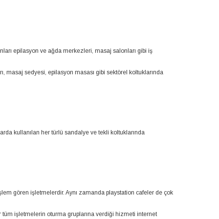
ları epilasyon ve ağda merkezleri, masaj salonları gibi iş
arı, masaj sedyesi, epilasyon masası gibi sektörel koltuklarında
tlarda kullanılan her türlü sandalye ve tekli koltuklarında
işlem gören işletmelerdir. Aynı zamanda playstation cafeler de çok
r tüm işletmelerin oturma gruplarına verdiği hizmeti internet