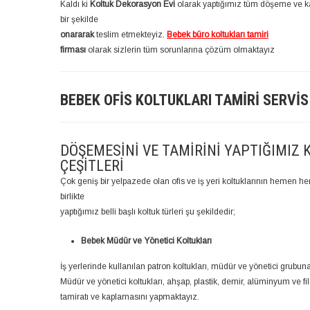
Kaldı ki
Koltuk Dekorasyon Evi
olarak yaptığımız tüm döşeme ve ka
bir şekilde
onararak
teslim etmekteyiz.
Bebek büro koltukları tamiri
firması
olarak sizlerin tüm sorunlarına çözüm olmaktayız
BEBEK OFIS KOLTUKLARI TAMIRI SERVIS
DÖŞEMESINI VE TAMIRINI YAPTIĞIMIZ 
ÇEŞITLERI
Çok geniş bir yelpazede olan ofis ve iş yeri koltuklarının hemen
birlikte
yaptığımız belli başlı koltuk türleri şu şekildedir;
Bebek Müdür ve Yönetici Koltukları
İş yerlerinde kullanılan patron koltukları, müdür ve yönetici grubun
Müdür ve yönetici koltukları, ahşap, plastik, demir, alüminyum ve file
tamiratı ve kaplamasını yapmaktayız.