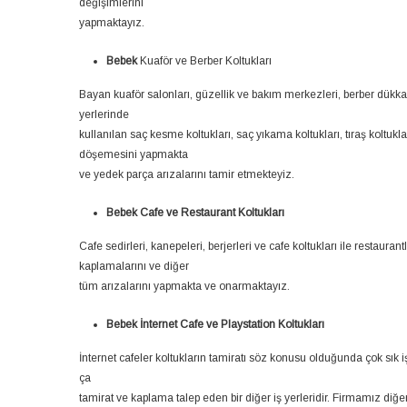
değişimlerini
yapmaktayız.
Bebek
Kuaför ve Berber Koltukları
Bayan kuaför salonları, güzellik ve bakım merkezleri, berber dükkan
yerlerinde
kullanılan saç kesme koltukları, saç yıkama koltukları, tıraş koltukl
döşemesini yapmakta
ve yedek parça arızalarını tamir etmekteyiz.
Bebek Cafe ve Restaurant Koltukları
Cafe sedirleri, kanepeleri, berjerleri ve cafe koltukları ile restauran
kaplamalarını ve diğer
tüm arızalarını yapmakta ve onarmaktayız.
Bebek İnternet Cafe ve Playstation Koltukları
İnternet cafeler koltukların tamiratı söz konusu olduğunda çok sık 
ça
tamirat ve kaplama talep eden bir diğer iş yerleridir. Firmamız diğe