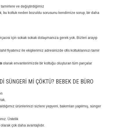
ız tamirlere ve değiştirdiğimiz
k, bu koltuk neden bozuldu sorusunu kendimize sorup, bir daha
arçacısı için sokak sokak dolaşmanıza gerek yok. Bizleri arayıp
dahil fiyatımız ile ekiplerimiz adresinizde ofis koltuklarınızı tamir
sı
olarak envanterimizde bir koltuğu oluşturan tüm parçalar
DI SÜNGERI MI ÇÖKTÜ? BEBEK DE BÜRO
en
rak,
aldığımız ürünlerinizi sizlere yepyeni, bakımları yapılmış, sünger
ınız. Üstelik
 olarak çok daha avantajlıdır.