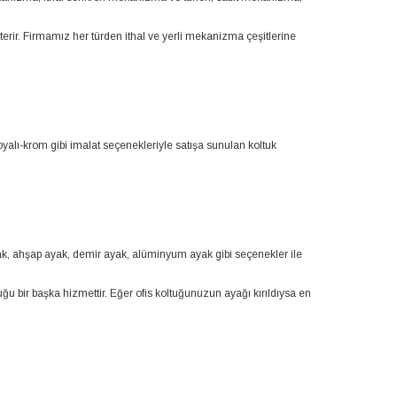
terir. Firmamız her türden ithal ve yerli mekanizma çeşitlerine
oyalı-krom gibi imalat seçenekleriyle satışa sunulan koltuk
ayak, ahşap ayak, demir ayak, alüminyum ayak gibi seçenekler ile
ğu bir başka hizmettir. Eğer ofis koltuğunuzun ayağı kırıldıysa en