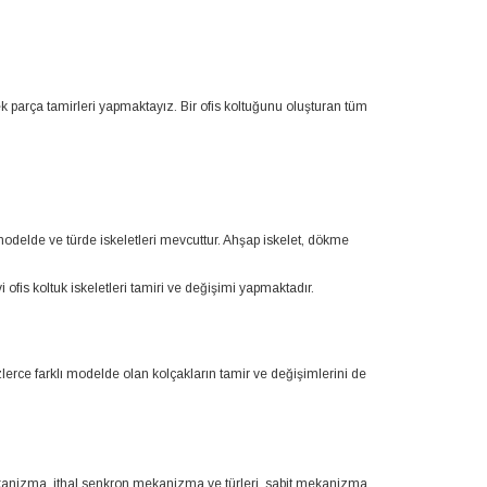
ek parça tamirleri yapmaktayız. Bir ofis koltuğunu oluşturan tüm
ı modelde ve türde iskeletleri mevcuttur. Ahşap iskelet, dökme
 ofis koltuk iskeletleri tamiri ve değişimi yapmaktadır.
zlerce farklı modelde olan kolçakların tamir ve değişimlerini de
ekanizma, ithal senkron mekanizma ve türleri, sabit mekanizma,