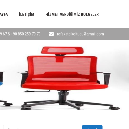
AYFA
İLETIŞIM
HIZMET VERDIĞIMIZ BÖLGELER
9 67 & +90 850 259 79 70
refakatcikoltugu@gmail.com