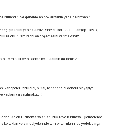
kilde kullandığı ve genelde en çok arızanın yada deformenin
z değişimlerini yapmaktayız. Yine bu koltuklarda, ahşap, plastik,
de olursa olsun tamiratını ve döşemesini yapmaktayız.
ofis büro misafir ve bekleme koltuklarının da tamir ve
 kanepeler, tabureler, puflar, berjerler gibi dönerli bir yapıya
ve kaplaması yapılmaktadır.
ile genel de okul, sinema salanları, büyük ve kurumsal işletmelerde
s koltukları ve sandalyelerinde tüm onarımlarını ve yedek parça