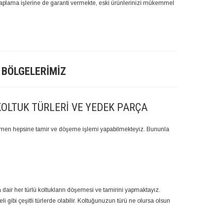
plama işlerine de garanti vermekte, eski ürünlerinizi mükemmel
 BÖLGELERIMIZ
KOLTUK TÜRLERI VE YEDEK PARÇA
 hemen hepsine tamir ve döşeme işlemi yapabilmekteyiz. Bununla
a dair her türlü koltukların döşemesi ve tamirini yapmaktayız.
li gibi çeşitli türlerde olabilir. Koltuğunuzun türü ne olursa olsun