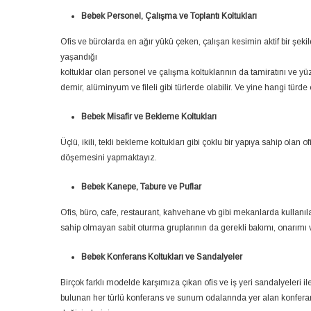
Bebek Personel, Çalışma ve Toplantı Koltukları
Ofis ve bürolarda en ağır yükü çeken, çalışan kesimin aktif bir şe
yaşandığı
koltuklar olan personel ve çalışma koltuklarının da tamiratını ve yü
demir, alüminyum ve fileli gibi türlerde olabilir. Ve yine hangi tür
Bebek Misafir ve Bekleme Koltukları
Üçlü, ikili, tekli bekleme koltukları gibi çoklu bir yapıya sahip olan 
döşemesini yapmaktayız.
Bebek Kanepe, Tabure ve Puflar
Ofis, büro, cafe, restaurant, kahvehane vb gibi mekanlarda kullanılan,
sahip olmayan sabit oturma gruplarının da gerekli bakımı, onarımı 
Bebek Konferans Koltukları ve Sandalyeler
Birçok farklı modelde karşımıza çıkan ofis ve iş yeri sandalyeleri 
bulunan her türlü konferans ve sunum odalarında yer alan konferan