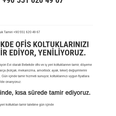
+90 551 620 49 67
tuk Tamiri +90 551 620 49 67
KDE OFIS KOLTUKLARINIZI
IR EDIYOR, YENILIYORUZ.
yon Evi olarak Bebekde ofis ve iş yeri koltuklarının tamir, döşeme
rça (kolçak, mekanizma, amortisör, ayak, teker) değişimlerini
 Gün içinde tamir hizmeti sunuyor, koltuklarınızı uygun fiyatlara
kilde onarıyoruz.
çinde, kısa sürede tamir ediyoruz.
yeri koltukları tamir talebine gün içinde