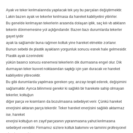
Ayak ve teker kırılmalarında yapılacak tek şey bu parçaları değiştirmektir.
Lakin bazen ayak ve tekerler kırılmasa da hareket kabiliyetini yitirirler.
Bu genelde kırılmayan tekerlerin arasında dolaşan iplik, saç kılı vb atıkların
tekerin dönmemesine yol açtığındandır. Bazen bazı durumlarda tekerler
gayet iyidir
ayak ta sağlamdır buna rağmen koltuk yine hareket etmekte zorlanır.
Bunun sebebi de plastik ayakların yorgunluk sonucu esnek hale gelmesidir.
Plastik ayak üzerindeki
yükün basıncı sonucu esnemesi tekerlerin dik durmasına engel olur. Dik
durmayan teker kuvvet noktasından saptığı için yan duracak ve hareket
kabiliyetini yitirecektir.
Bu gibi durumlarda yapılması gereken şey, arızayı tespit ederek, değişimini
sağlamaktır. Ayrıca bilinmesi gerekir ki sağlıklı bir harekete sahip olmayan
tekerler, koltuğun
diğer parça ve kısımların da bozulmasına sebebiyet verir. Çünkü hareket
enerjisini aktaran parça tekerdir. Teker hareket enerjisini sağlıklı aktarmaz
ise, hareket
enerjisi koltuğun en zayıf parçasının yıpranmasına yahut kırılmasına
sebebiyet verebilir. Firmamız sizlere koltuk bakımını ve tamirini profesyonel