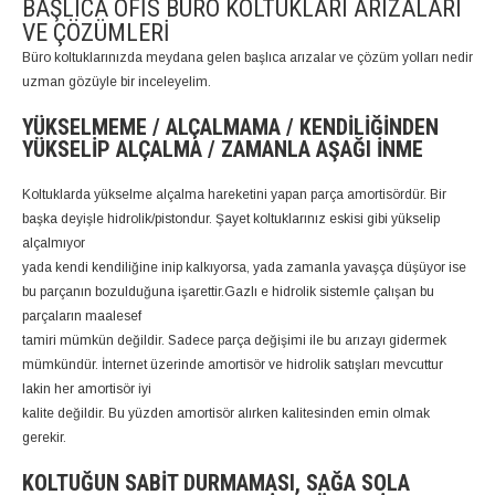
BAŞLICA OFIS BÜRO KOLTUKLARI ARIZALARI
VE ÇÖZÜMLERI
Büro koltuklarınızda meydana gelen başlıca arızalar ve çözüm yolları nedir
uzman gözüyle bir inceleyelim.
YÜKSELMEME / ALÇALMAMA / KENDILIĞINDEN
YÜKSELIP ALÇALMA / ZAMANLA AŞAĞI İNME
Koltuklarda yükselme alçalma hareketini yapan parça amortisördür. Bir
başka deyişle hidrolik/pistondur. Şayet koltuklarınız eskisi gibi yükselip
alçalmıyor
yada kendi kendiliğine inip kalkıyorsa, yada zamanla yavaşça düşüyor ise
bu parçanın bozulduğuna işarettir.Gazlı e hidrolik sistemle çalışan bu
parçaların maalesef
tamiri mümkün değildir. Sadece parça değişimi ile bu arızayı gidermek
mümkündür. İnternet üzerinde amortisör ve hidrolik satışları mevcuttur
lakin her amortisör iyi
kalite değildir. Bu yüzden amortisör alırken kalitesinden emin olmak
gerekir.
KOLTUĞUN SABIT DURMAMASI, SAĞA SOLA