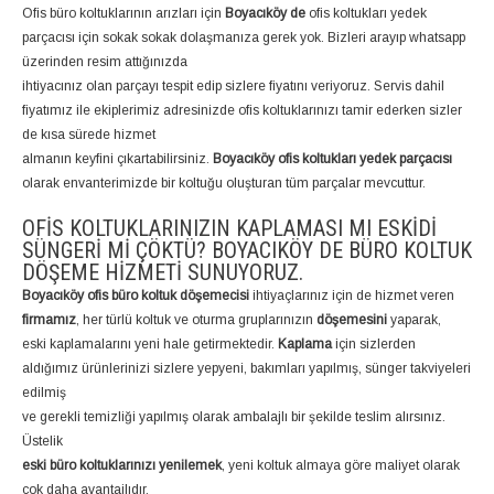
Ofis büro koltuklarının arızları için
Boyacıköy de
ofis koltukları yedek
parçacısı için sokak sokak dolaşmanıza gerek yok. Bizleri arayıp whatsapp
üzerinden resim attığınızda
ihtiyacınız olan parçayı tespit edip sizlere fiyatını veriyoruz. Servis dahil
fiyatımız ile ekiplerimiz adresinizde ofis koltuklarınızı tamir ederken sizler
de kısa sürede hizmet
almanın keyfini çıkartabilirsiniz.
Boyacıköy ofis koltukları yedek parçacısı
olarak envanterimizde bir koltuğu oluşturan tüm parçalar mevcuttur.
OFIS KOLTUKLARINIZIN KAPLAMASI MI ESKIDI
SÜNGERI MI ÇÖKTÜ? BOYACIKÖY DE BÜRO KOLTUK
DÖŞEME HIZMETI SUNUYORUZ.
Boyacıköy ofis büro koltuk döşemecisi
ihtiyaçlarınız için de hizmet veren
firmamız
, her türlü koltuk ve oturma gruplarınızın
döşemesini
yaparak,
eski kaplamalarını yeni hale getirmektedir.
Kaplama
için sizlerden
aldığımız ürünlerinizi sizlere yepyeni, bakımları yapılmış, sünger takviyeleri
edilmiş
ve gerekli temizliği yapılmış olarak ambalajlı bir şekilde teslim alırsınız.
Üstelik
eski büro koltuklarınızı yenilemek
, yeni koltuk almaya göre maliyet olarak
çok daha avantajlıdır.