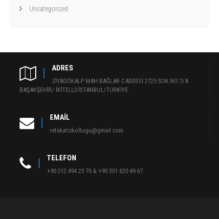
Uncategorized
ADRES
ZİYAGÖKALP MAH BAĞLAR CADDESİ 2725 SOK NO:7/A
BAŞAKŞEHİR/ İKİTELLİ/İSTANBUL/TÜRKİYE
EMAIL
refakatcikoltugu@gmail.com
TELEFON
+90 212 494 25 70 & +90 551 620 49 67