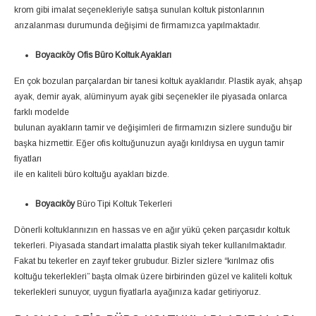
krom gibi imalat seçenekleriyle satışa sunulan koltuk pistonlarının
arızalanması durumunda değişimi de firmamızca yapılmaktadır.
Boyacıköy Ofis Büro Koltuk Ayakları
En çok bozulan parçalardan bir tanesi koltuk ayaklarıdır. Plastik ayak, ahşap
ayak, demir ayak, alüminyum ayak gibi seçenekler ile piyasada onlarca
farklı modelde
bulunan ayakların tamir ve değişimleri de firmamızın sizlere sunduğu bir
başka hizmettir. Eğer ofis koltuğunuzun ayağı kırıldıysa en uygun tamir
fiyatları
ile en kaliteli büro koltuğu ayakları bizde.
Boyacıköy
Büro Tipi Koltuk Tekerleri
Dönerli koltuklarınızın en hassas ve en ağır yükü çeken parçasıdır koltuk
tekerleri. Piyasada standart imalatta plastik siyah teker kullanılmaktadır.
Fakat bu tekerler en zayıf teker grubudur. Bizler sizlere “kırılmaz ofis
koltuğu tekerlekleri” başta olmak üzere birbirinden güzel ve kaliteli koltuk
tekerlekleri sunuyor, uygun fiyatlarla ayağınıza kadar getiriyoruz.