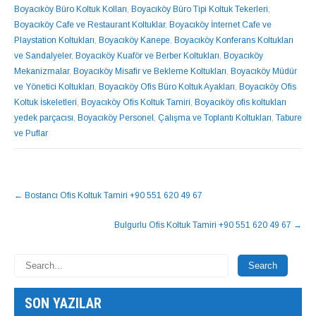
Boyacıköy Büro Koltuk Kolları
,
Boyacıköy Büro Tipi Koltuk Tekerleri
,
Boyacıköy Cafe ve Restaurant Koltuklar
,
Boyacıköy İnternet Cafe ve
Playstation Koltukları
,
Boyacıköy Kanepe
,
Boyacıköy Konferans Koltukları
ve Sandalyeler
,
Boyacıköy Kuaför ve Berber Koltukları
,
Boyacıköy
Mekanizmalar
,
Boyacıköy Misafir ve Bekleme Koltukları
,
Boyacıköy Müdür
ve Yönetici Koltukları
,
Boyacıköy Ofis Büro Koltuk Ayakları
,
Boyacıköy Ofis
Koltuk İskeletleri
,
Boyacıköy Ofis Koltuk Tamiri
,
Boyacıköy ofis koltukları
yedek parçacısı
,
Boyacıköy Personel
,
Çalışma ve Toplantı Koltukları
,
Tabure
ve Puflar
NAVIGASYON
←
Bostancı Ofis Koltuk Tamiri +90 551 620 49 67
GÖNDERISI
Bulgurlu Ofis Koltuk Tamiri +90 551 620 49 67
→
SON YAZILAR