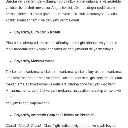
Bürolar ve iş yerlerinde kullanılan büro koltuklarının onlarca farklı modelde
ve türde iskeletleri mevcuttur. Ahşap iskelet, dökme sünger (poliüretan)
demir iskelet gibi koltuk gövdeleri mevcuttur. Koltuk Dekorasyon Evi ofis
koltuk iskeletleri tamiri ve değişimi yapmaktadır.
Boyacıköy Büro Koltuk Kolları
Plastik kol, ahşap kol, demir kol, alüminyum kol gibi türlerde ve yüzlerce
farklı modelde olan kolçakların tamir ve değişimlerini de yapmaktayız.
Boyacıköy Mekanizmalar
Tek kollu mekanizma, çift kollu mekanizma, çift kollu kuyruklu mekanizma,
ithal senkron mekanizma ve türleri, sabit mekanizma, gibi seçenekleri olan
mekanizmalar, fonksiyonel ve delik aralıklarına göre değişiklik gösterir.
Firmamız her türden ithal ve yerli mekanizma çeşitlerine sahip olmakta ve
tamir
değişim işlerini yapmaktadır.
Boyacıköy Amortisör Grupları ( Hidrolik ve Pistonlar)
Class1, Class2, Class3, Class4 gibi kalite seviyelerinde ve siyah boyalı-