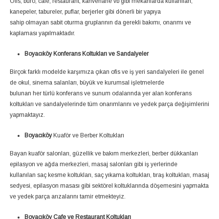
Ofis, büro, cafe, restaurant, kahvehane vb gibi mekanlarda kullanılan,
kanepeler, tabureler, puflar, berjerler gibi dönerli bir yapıya
sahip olmayan sabit oturma gruplarının da gerekli bakımı, onarımı ve
kaplaması yapılmaktadır.
Boyacıköy Konferans Koltukları ve Sandalyeler
Birçok farklı modelde karşımıza çıkan ofis ve iş yeri sandalyeleri ile genel
de okul, sinema salanları, büyük ve kurumsal işletmelerde
bulunan her türlü konferans ve sunum odalarında yer alan konferans
koltukları ve sandalyelerinde tüm onarımlarını ve yedek parça değişimlerini
yapmaktayız.
Boyacıköy
Kuaför ve Berber Koltukları
Bayan kuaför salonları, güzellik ve bakım merkezleri, berber dükkanları
epilasyon ve ağda merkezleri, masaj salonları gibi iş yerlerinde
kullanılan saç kesme koltukları, saç yıkama koltukları, tıraş koltukları, masaj
sedyesi, epilasyon masası gibi sektörel koltuklarında döşemesini yapmakta
ve yedek parça arızalarını tamir etmekteyiz.
Boyacıköy Cafe ve Restaurant Koltukları