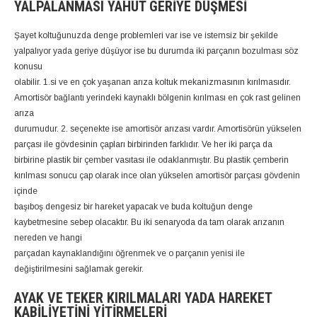
YALPALANMASI YAHUT GERIYE DÜŞMESI
Şayet koltuğunuzda denge problemleri var ise ve istemsiz bir şekilde
yalpalıyor yada geriye düşüyor ise bu durumda iki parçanın bozulması söz
konusu
olabilir. 1.si ve en çok yaşanan arıza koltuk mekanizmasının kırılmasıdır.
Amortisör bağlantı yerindeki kaynaklı bölgenin kırılması en çok rast gelinen
arıza
durumudur. 2. seçenekte ise amortisör arızası vardır. Amortisörün yükselen
parçası ile gövdesinin çapları birbirinden farklıdır. Ve her iki parça da
birbirine plastik bir çember vasıtası ile odaklanmıştır. Bu plastik çemberin
kırılması sonucu çap olarak ince olan yükselen amortisör parçası gövdenin
içinde
başıboş dengesiz bir hareket yapacak ve buda koltuğun denge
kaybetmesine sebep olacaktır. Bu iki senaryoda da tam olarak arızanın
nereden ve hangi
parçadan kaynaklandığını öğrenmek ve o parçanın yenisi ile
değiştirilmesini sağlamak gerekir.
AYAK VE TEKER KIRILMALARI YADA HAREKET
KABILIYETINI YITIRMELERI