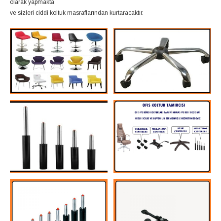
olarak yapmakta
ve sizleri ciddi koltuk masraflarından kurtaracaktır.