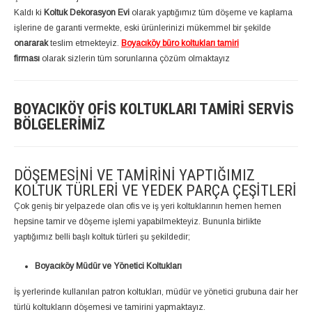
Kaldı ki
Koltuk Dekorasyon Evi
olarak yaptığımız tüm döşeme ve kaplama
işlerine de garanti vermekte, eski ürünlerinizi mükemmel bir şekilde
onararak
teslim etmekteyiz.
Boyacıköy büro koltukları tamiri
firması
olarak sizlerin tüm sorunlarına çözüm olmaktayız
BOYACIKÖY OFIS KOLTUKLARI TAMIRI SERVIS
BÖLGELERIMIZ
DÖŞEMESINI VE TAMIRINI YAPTIĞIMIZ
KOLTUK TÜRLERI VE YEDEK PARÇA ÇEŞITLERI
Çok geniş bir yelpazede olan ofis ve iş yeri koltuklarının hemen hemen
hepsine tamir ve döşeme işlemi yapabilmekteyiz. Bununla birlikte
yaptığımız belli başlı koltuk türleri şu şekildedir;
Boyacıköy Müdür ve Yönetici Koltukları
İş yerlerinde kullanılan patron koltukları, müdür ve yönetici grubuna dair her
türlü koltukların döşemesi ve tamirini yapmaktayız.