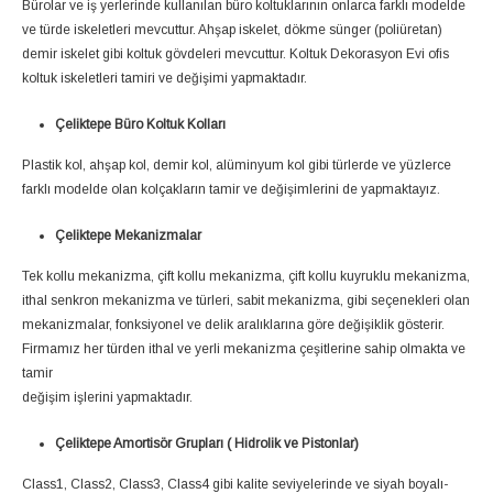
Bürolar ve iş yerlerinde kullanılan büro koltuklarının onlarca farklı modelde
ve türde iskeletleri mevcuttur. Ahşap iskelet, dökme sünger (poliüretan)
demir iskelet gibi koltuk gövdeleri mevcuttur. Koltuk Dekorasyon Evi ofis
koltuk iskeletleri tamiri ve değişimi yapmaktadır.
Çeliktepe Büro Koltuk Kolları
Plastik kol, ahşap kol, demir kol, alüminyum kol gibi türlerde ve yüzlerce
farklı modelde olan kolçakların tamir ve değişimlerini de yapmaktayız.
Çeliktepe Mekanizmalar
Tek kollu mekanizma, çift kollu mekanizma, çift kollu kuyruklu mekanizma,
ithal senkron mekanizma ve türleri, sabit mekanizma, gibi seçenekleri olan
mekanizmalar, fonksiyonel ve delik aralıklarına göre değişiklik gösterir.
Firmamız her türden ithal ve yerli mekanizma çeşitlerine sahip olmakta ve
tamir
değişim işlerini yapmaktadır.
Çeliktepe Amortisör Grupları ( Hidrolik ve Pistonlar)
Class1, Class2, Class3, Class4 gibi kalite seviyelerinde ve siyah boyalı-