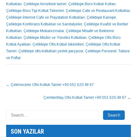
Koltukları
,
Çeliktepe Amortisör tamiri
,
Çeliktepe Büro Koltuk Kolları
,
Çeliktepe Büro Tipi Koltuk Tekerleri
,
Çeliktepe Cafe ve Restaurant Koltuklar
,
Çeliktepe İnternet Cafe ve Playstation Koltukları
,
Çeliktepe Kanepe
,
Çeliktepe Konferans Koltukları ve Sandalyeler
,
Çeliktepe Kuaför ve Berber
Koltukları
,
Çeliktepe Mekanizmalar
,
Çeliktepe Misafir ve Bekleme
Koltukları
,
Çeliktepe Müdür ve Yönetici Koltukları
,
Çeliktepe Ofis Büro
Koltuk Ayakları
,
Çeliktepe Ofis Koltuk İskeletleri
,
Çeliktepe Ofis Koltuk
Tamiri
,
Çeliktepe ofis koltukları yedek parçacısı
,
Çeliktepe Personel
,
Tabure
ve Puflar
NAVIGASYON
←
Çekmeceler Ofis Koltuk Tamiri +90 551 620 49 67
GÖNDERISI
Çemberlitaş Ofis Koltuk Tamiri +90 551 620 49 67
→
SON YAZILAR