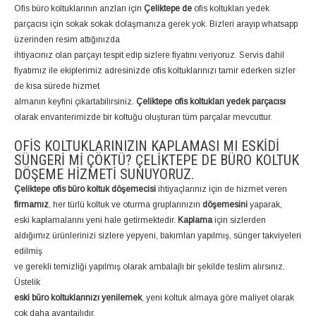
Ofis büro koltuklarının arızları için
Çeliktepe de
ofis koltukları yedek
parçacısı için sokak sokak dolaşmanıza gerek yok. Bizleri arayıp whatsapp
üzerinden resim attığınızda
ihtiyacınız olan parçayı tespit edip sizlere fiyatını veriyoruz. Servis dahil
fiyatımız ile ekiplerimiz adresinizde ofis koltuklarınızı tamir ederken sizler
de kısa sürede hizmet
almanın keyfini çıkartabilirsiniz.
Çeliktepe ofis koltukları yedek parçacısı
olarak envanterimizde bir koltuğu oluşturan tüm parçalar mevcuttur.
OFIS KOLTUKLARINIZIN KAPLAMASI MI ESKIDI
SÜNGERI MI ÇÖKTÜ? ÇELIKTEPE DE BÜRO KOLTUK
DÖŞEME HIZMETI SUNUYORUZ.
Çeliktepe ofis büro koltuk döşemecisi
ihtiyaçlarınız için de hizmet veren
firmamız
, her türlü koltuk ve oturma gruplarınızın
döşemesini
yaparak,
eski kaplamalarını yeni hale getirmektedir.
Kaplama
için sizlerden
aldığımız ürünlerinizi sizlere yepyeni, bakımları yapılmış, sünger takviyeleri
edilmiş
ve gerekli temizliği yapılmış olarak ambalajlı bir şekilde teslim alırsınız.
Üstelik
eski büro koltuklarınızı yenilemek
, yeni koltuk almaya göre maliyet olarak
çok daha avantajlıdır.