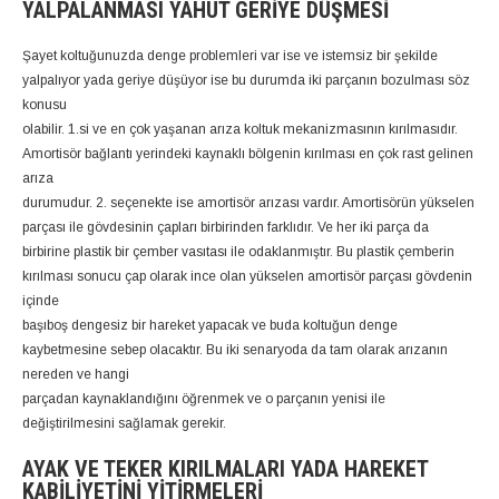
YALPALANMASI YAHUT GERIYE DÜŞMESI
Şayet koltuğunuzda denge problemleri var ise ve istemsiz bir şekilde
yalpalıyor yada geriye düşüyor ise bu durumda iki parçanın bozulması söz
konusu
olabilir. 1.si ve en çok yaşanan arıza koltuk mekanizmasının kırılmasıdır.
Amortisör bağlantı yerindeki kaynaklı bölgenin kırılması en çok rast gelinen
arıza
durumudur. 2. seçenekte ise amortisör arızası vardır. Amortisörün yükselen
parçası ile gövdesinin çapları birbirinden farklıdır. Ve her iki parça da
birbirine plastik bir çember vasıtası ile odaklanmıştır. Bu plastik çemberin
kırılması sonucu çap olarak ince olan yükselen amortisör parçası gövdenin
içinde
başıboş dengesiz bir hareket yapacak ve buda koltuğun denge
kaybetmesine sebep olacaktır. Bu iki senaryoda da tam olarak arızanın
nereden ve hangi
parçadan kaynaklandığını öğrenmek ve o parçanın yenisi ile
değiştirilmesini sağlamak gerekir.
AYAK VE TEKER KIRILMALARI YADA HAREKET
KABILIYETINI YITIRMELERI