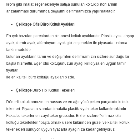
krom gibi imalat seçenekleriyle satışa sunulan koltuk pistonlarının
arızalanması durumunda değişimi de firmamızca yapılmaktadır.
Çeliktepe Ofis Büro Koltuk Ayakları
En çok bozulan parçalardan bir tanesi koltuk ayaklarıdır. Plastik ayak, ahşap
ayak, demir ayak, alüminyum ayak gibi seçenekler ile piyasada onlarca
farklı modelde
bulunan ayakların tamir ve değişimleri de firmamızın sizlere sunduğu bir
başka hizmettir. Eğer ofis koltuğunuzun ayağı kırıldıysa en uygun tamir
fiyatları
ile en kaliteli büro koltuğu ayakları bizde.
Çeliktepe
Büro Tipi Koltuk Tekerleri
Dönerli koltuklarınızın en hassas ve en ağır yükü çeken parçasıdır koltuk
tekerleri. Piyasada standart imalatta plastik siyah teker kullanılmaktadır.
Fakat bu tekerler en zayıf teker grubudur. Bizler sizlere “kırılmaz ofis
koltuğu tekerlekleri” başta olmak üzere birbirinden güzel ve kaliteli koltuk
tekerlekleri sunuyor, uygun fiyatlarla ayağınıza kadar getiriyoruz.