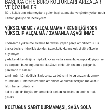
BAŞLICA OFIS BÜRO KOLTUKLARI ARIZALARI
VE ÇÖZÜMLERI
Büro koltuklarınızda meydana gelen başlıca arızalar ve çözüm yolları nedir
uzman gözüyle bir inceleyelim.
YÜKSELMEME / ALÇALMAMA / KENDILIĞINDEN
YÜKSELIP ALÇALMA / ZAMANLA AŞAĞI İNME
Koltuklarda yükselme alçalma hareketini yapan parça amortisördür. Bir
başka deyişle hidrolik/pistondur. Şayet koltuklarınız eskisi gibi yükselip
alçalmıyor
yada kendi kendiliğine inip kalkıyorsa, yada zamanla yavaşça düşüyor ise
bu parçanın bozulduğuna işarettir.Gazlı e hidrolik sistemle çalışan bu
parçaların maalesef
tamiri mümkün değildir. Sadece parça değişimi ile bu arızayı gidermek
mümkündür. İnternet üzerinde amortisör ve hidrolik satışları mevcuttur
lakin her amortisör iyi
kalite değildir. Bu yüzden amortisör alırken kalitesinden emin olmak
gerekir.
KOLTUĞUN SABIT DURMAMASI, SAĞA SOLA