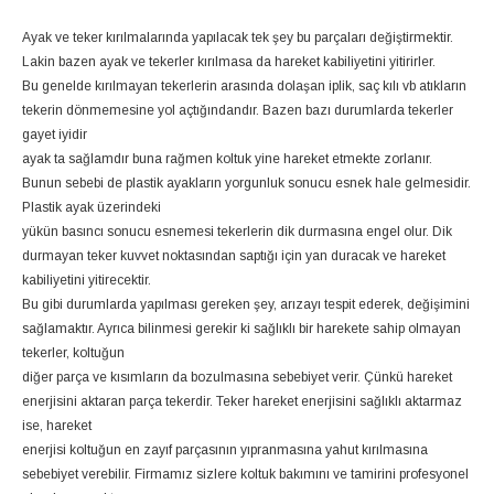
Ayak ve teker kırılmalarında yapılacak tek şey bu parçaları değiştirmektir.
Lakin bazen ayak ve tekerler kırılmasa da hareket kabiliyetini yitirirler.
Bu genelde kırılmayan tekerlerin arasında dolaşan iplik, saç kılı vb atıkların
tekerin dönmemesine yol açtığındandır. Bazen bazı durumlarda tekerler
gayet iyidir
ayak ta sağlamdır buna rağmen koltuk yine hareket etmekte zorlanır.
Bunun sebebi de plastik ayakların yorgunluk sonucu esnek hale gelmesidir.
Plastik ayak üzerindeki
yükün basıncı sonucu esnemesi tekerlerin dik durmasına engel olur. Dik
durmayan teker kuvvet noktasından saptığı için yan duracak ve hareket
kabiliyetini yitirecektir.
Bu gibi durumlarda yapılması gereken şey, arızayı tespit ederek, değişimini
sağlamaktır. Ayrıca bilinmesi gerekir ki sağlıklı bir harekete sahip olmayan
tekerler, koltuğun
diğer parça ve kısımların da bozulmasına sebebiyet verir. Çünkü hareket
enerjisini aktaran parça tekerdir. Teker hareket enerjisini sağlıklı aktarmaz
ise, hareket
enerjisi koltuğun en zayıf parçasının yıpranmasına yahut kırılmasına
sebebiyet verebilir. Firmamız sizlere koltuk bakımını ve tamirini profesyonel