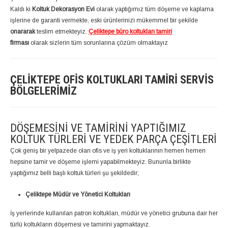
Kaldı ki
Koltuk Dekorasyon Evi
olarak yaptığımız tüm döşeme ve kaplama
işlerine de garanti vermekte, eski ürünlerinizi mükemmel bir şekilde
onararak
teslim etmekteyiz.
Çeliktepe büro koltukları tamiri
firması
olarak sizlerin tüm sorunlarına çözüm olmaktayız
ÇELIKTEPE OFIS KOLTUKLARI TAMIRI SERVIS
BÖLGELERIMIZ
DÖŞEMESINI VE TAMIRINI YAPTIĞIMIZ
KOLTUK TÜRLERI VE YEDEK PARÇA ÇEŞITLERI
Çok geniş bir yelpazede olan ofis ve iş yeri koltuklarının hemen hemen
hepsine tamir ve döşeme işlemi yapabilmekteyiz. Bununla birlikte
yaptığımız belli başlı koltuk türleri şu şekildedir;
Çeliktepe Müdür ve Yönetici Koltukları
İş yerlerinde kullanılan patron koltukları, müdür ve yönetici grubuna dair her
türlü koltukların döşemesi ve tamirini yapmaktayız.