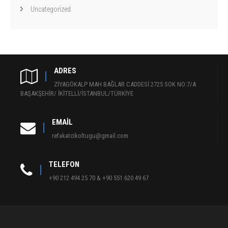
Uncategorized
ADRES
ZİYAGÖKALP MAH BAĞLAR CADDESİ 2725 SOK NO:7/A
BAŞAKŞEHİR/ İKİTELLİ/İSTANBUL/TÜRKİYE
EMAIL
refakatcikoltugu@gmail.com
TELEFON
+90 212 494 25 70 & +90 551 620 49 67