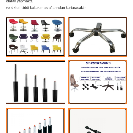
olarak yapmakta
ve sizleri ciddi koltuk masraflarından kurtaracaktır.