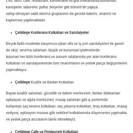
Ofis, büro, cafe, restaurant, kahvehane vb gibi mekanlarda kullanılan,
kanepeler, tabureler, puflar, berjerler gibi dönerli bir yapıya
sahip olmayan sabit oturma gruplarının da gerekli bakımı, onarımı ve
kaplaması yapılmaktadır.
Çeliktepe Konferans Koltukları ve Sandalyeler
Birçok farklı modelde karşımıza çıkan ofis ve iş yeri sandalyeleri ile genel
de okul, sinema salanları, büyük ve kurumsal işletmelerde
bulunan her türlü konferans ve sunum odalarında yer alan konferans
koltukları ve sandalyelerinde tüm onarımlarını ve yedek parça değişimlerini
yapmaktayız.
Çeliktepe
Kuaför ve Berber Koltukları
Bayan kuaför salonları, güzellik ve bakım merkezleri, berber dükkanları
epilasyon ve ağda merkezleri, masaj salonları gibi iş yerlerinde
kullanılan saç kesme koltukları, saç yıkama koltukları, tıraş koltukları, masaj
sedyesi, epilasyon masası gibi sektörel koltuklarında döşemesini yapmakta
ve yedek parça arızalarını tamir etmekteyiz.
Çeliktepe Cafe ve Restaurant Koltukları